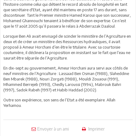
l'histoire comme celui qui détient le record absolu de longévité en tant
que secrétaire d'Etat, ayant été maintenu en poste 17 ans durant, sans
discontinuer. Tant le Premier ministre Hamed Karoui que son successeur,
Mohamed Ghannouchi tenaient à bénéficier de son expertise. Ce n’est
que le 17 août 2005 qu’il passera le relais à Abderrazak Daaloul.
Lorsque Ben Ali avait envisagé de scinder le ministère de l’Agriculture en
deux et de créer un ministère des Ressources hydrauliques, il avait
proposé à Ameur Horchani d’en être le titulaire. Avec sa courtoisie
coutumière, il déclinera la proposition en insistant sur le fait que l’eau ne
saurait être séparée de l’Agriculture.
En dix-sept au gouvernement, Ameur Horchani aura servi aux côtés de
neuf ministres de l’Agriculture : Lassaad Ben Osman (1988), Slaheddine
Ben Mbarek (1988), Nouri Zorgati (1988), Mouldi Zouaoui (1991),
Mhammed Berrejeb (1993), Chedly Laroussi (1994), Mabrouk Bahri
(1997), Sadok Rabeh (1997) et Habib Haddad (2002).
Outre son expérience, son sens de l’Etat a été exemplaire. Allah
Yerhamou.
Envoyer à un ami
Imprimer