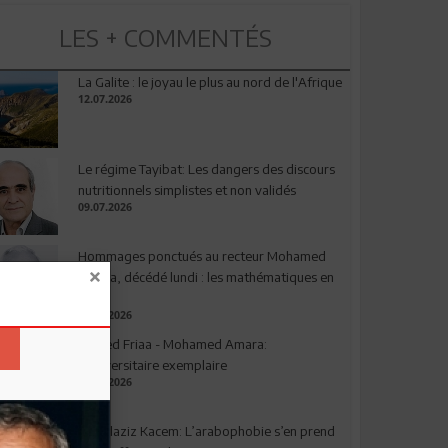
LES + COMMENTÉS
La Galite : le joyau le plus au nord de l'Afrique
12.07.2026
Le régime Tayibat: Les dangers des discours
nutritionnels simplistes et non validés
09.07.2026
Hommages ponctués au recteur Mohamed
Amara, décédé lundi : les mathématiques en
deuil
03.08.2026
Ahmed Friaa - Mohamed Amara:
l’Universitaire exemplaire
04.08.2026
Abdelaziz Kacem: L’arabophobie s’en prend