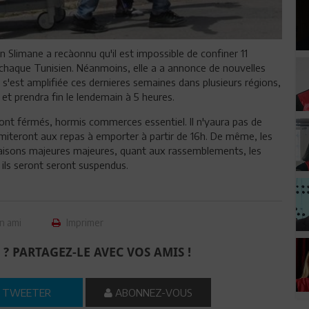
 Slimane a recàonnu qu'il est impossible de confiner 11
e chaque Tunisien. Néanmoins, elle a a annonce de nouvelles
 s'est amplifiée ces dernieres semaines dans plusieurs régions,
t prendra fin le lendemain à 5 heures.
ont férmés, hormis commerces essentiel. Il n'yaura pas de
limiteront aux repas à emporter à partir de 16h. De même, les
raisons majeures majeures, quant aux rassemblements, les
, ils seront seront suspendus.
n ami
Imprimer
 ? PARTAGEZ-LE AVEC VOS AMIS !
TWEETER
ABONNEZ-VOUS