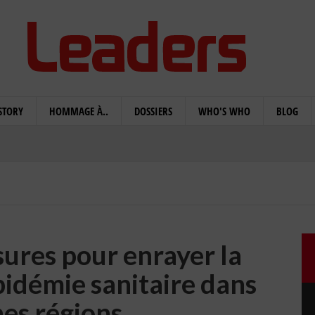
STORY
HOMMAGE À..
DOSSIERS
WHO'S WHO
BLOG
ures pour enrayer la
pidémie sanitaire dans
nes régions