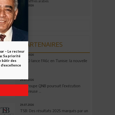
aux chiffres arabes
09.07.2026
PARTENAIRES
ar – Le recteur
04.08.2026
 Sa priorité
OPPO lance l'A6c en Tunisie: la nouvelle
e bâtir des
d’excellence
...
29.07.2026
Le Groupe QNB poursuit l’exécution
rigoureuse ...
29.07.2026
TSB: Des résultats 2025 marqués par un