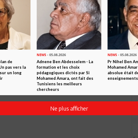
Envoyer
NEWS
- 05.08.2026
NEWS
- 05.08.2026
plan de
Adnene Ben Abdesselem - La
Pr Nihel Ben Am
n pas vers la
formation et les choix
Mohamed Amara:
sur un long
pédagogiques dictés par Si
absolue était d
ir
Mohamed Amara, ont fait des
enseignements 
Tunisiens les meilleurs
chercheurs
Ne plus afficher