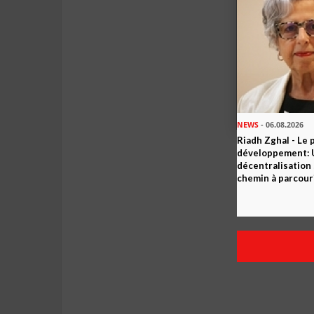
NEWS
- 06.08.2026
Riadh Zghal - Le 
développement: U
décentralisation 
chemin à parcour