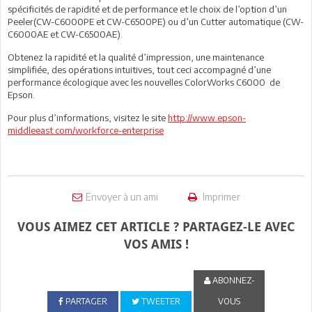
spécificités de rapidité et de performance et le choix de l’option d’un
Peeler(CW-C6000PE et CW-C6500PE) ou d’un Cutter automatique (CW-
C6000AE et CW-C6500AE).
Obtenez la rapidité et la qualité d’impression, une maintenance
simplifiée, des opérations intuitives, tout ceci accompagné d’une
performance écologique avec les nouvelles ColorWorks C6000 de
Epson.
Pour plus d’informations, visitez le site
http://www.epson-
middleeast.com/workforce-enterprise
Envoyer à un ami
Imprimer
VOUS AIMEZ CET ARTICLE ? PARTAGEZ-LE AVEC
VOS AMIS !
ABONNEZ-
PARTAGER
TWEETER
VOUS