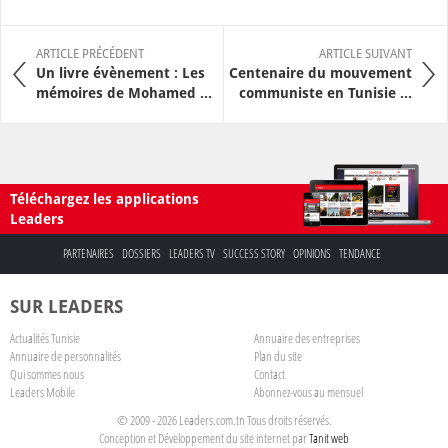
ARTICLE PRÉCÉDENT
ARTICLE SUIVANT
Un livre évènement : Les
Centenaire du mouvement
mémoires de Mohamed ...
communiste en Tunisie ...
Téléchargez les applications
Leaders
PARTENAIRES
DOSSIERS
LEADERS TV
SUCCESS STORY
OPINIONS
TENDANCE
SUR LEADERS
Actualités Tunisie
Annuaire des entreprises
Annuaire de personnalités
Plan du site
Qui sommes nous
Contact
Leaders Mobile
Abonnez-vous au mensuel
© 2009 - 2026 Leaders.com.tn Tous droits réservés.
Conception et Développement du site internet par
Tanit web