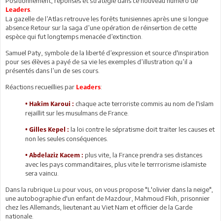
Positionnement, réponses et stratégie dans ce nouveau numéro de
.
Leaders
La gazelle de l’Atlas retrouve les forêts tunisiennes après une si longue
absence Retour sur la saga d’une opération de réinsertion de cette
espèce qui fut longtemps menacée d’extinction.
Samuel Paty, symbole de la liberté d’expression et source d'inspiration
pour ses élèves a payé de sa vie les exemples d’illustration qu’il a
présentés dans l’un de ses cours.
Réactions recueillies par
:
Leaders
chaque acte terroriste commis au nom de l'islam
• Hakim Karoui :
rejaillit sur les musulmans de France.
la loi contre le sépratisme doit traiter les causes et
•
Gilles Kepel :
non les seules conséquences.
plus vite, la France prendra ses distances
•
Abdelaziz Kacem :
avec les pays commanditaires, plus vite le terrrorisme islamiste
sera vaincu.
Dans la rubrique Lu pour vous, on vous propose "L'olivier dans la neige",
une autobographie d'un enfant de Mazdour, Mahmoud Fkih, prisonnier
chez les Allemands, lieutenant au Viet Nam et officier de la Garde
nationale.