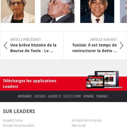
ARTICLE PRÉCÉDENT
ARTICLE SUIVANT
Une brève histoire de la
Tunisie: il est temps de
Bourse de Tunis : Le ...
restructurer la dette ...
Téléchargez les applications
Leaders
PARTENAIRES
DOSSIERS
LEADERS TV
SUCCESS STORY
OPINIONS
TENDANCE
SUR LEADERS
Actualités Tunisie
Annuaire des entreprises
Annuaire de personnalités
Plan du site