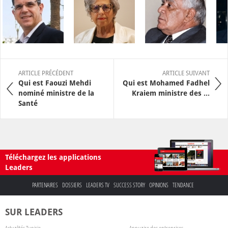
ARTICLE PRÉCÉDENT
ARTICLE SUIVANT
Qui est Faouzi Mehdi
Qui est Mohamed Fadhel
nominé ministre de la
Kraiem ministre des ...
Santé
Téléchargez les applications
Leaders
PARTENAIRES
DOSSIERS
LEADERS TV
SUCCESS STORY
OPINIONS
TENDANCE
SUR LEADERS
Actualités Tunisie
Annuaire des entreprises