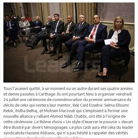
Tous l’avaient quitté, à un moment ou un autre durant ses quatre années
et demie passées à Carthage. Ils ont pourtant tenu à organiser vendredi
24 juillet une cérémonie de commémoration du premier anniversaire du
décès de celui qui restera leur mentor, Béji Caïd Essebsi. Selma Elloumi
Rekik, Ridha Belhaj, et Mohsen Marzouk qui s’emploient à former une
nouvelle alliance y ralliant Ahmed Néjib Chabbi, ont été à l’origine de
cette cérémonie. Le thème choisi « Un style d’exercer le pouvoir » devait
être illustré par divers témoignages. Le plus cash aura été celui du leader
syndicaliste Hassine Abbassi, qui n’a pas hésité à rappeler des vérités