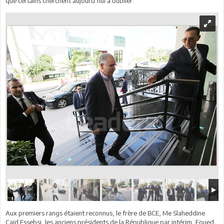
que certains cherchent aujourd’hui à oublier.
Aux premiers rangs étaient reconnus, le frère de BCE, Me Slaheddine
Caïd Essebsi, les anciens présidents de la République par intérim, Foued