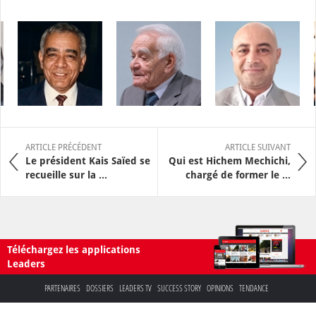
ARTICLE PRÉCÉDENT
ARTICLE SUIVANT
Le président Kais Saïed se
Qui est Hichem Mechichi,
recueille sur la ...
chargé de former le ...
Téléchargez les applications
Leaders
PARTENAIRES
DOSSIERS
LEADERS TV
SUCCESS STORY
OPINIONS
TENDANCE