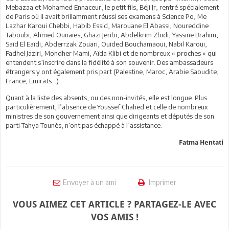
Mebazaa et Mohamed Ennaceur, le petit fils, Béji Jr, rentré spécialement
de Paris où il avait brillamment réussi ses examens à Science Po, Me
Lazhar Karoui Chebbi, Habib Essid, Marouane El Abassi, Noureddine
Taboubi, Ahmed Ounaïes, Ghazi Jeribi, Abdelkrim Zbidi, Yassine Brahim,
Saïd El Eaïdi, Abderrzak Zouari, Ouided Bouchamaoui, Nabil Karoui,
Fadhel Jaziri, Mondher Mami, Aïda Klibi et de nombreux « proches » qui
entendent s’inscrire dans la fidélité à son souvenir. Des ambassadeurs
étrangers y ont également pris part (Palestine, Maroc, Arabie Saoudite,
France, Emirats…)
Quant à la liste des absents, ou des non-invités, elle est longue. Plus
particulièrement, l’absence de Youssef Chahed et celle de nombreux
ministres de son gouvernement ainsi que dirigeants et députés de son
parti Tahya Tounès, n’ont pas échappé à l’assistance.
Fatma Hentati
Envoyer à un ami
Imprimer
VOUS AIMEZ CET ARTICLE ? PARTAGEZ-LE AVEC
VOS AMIS !