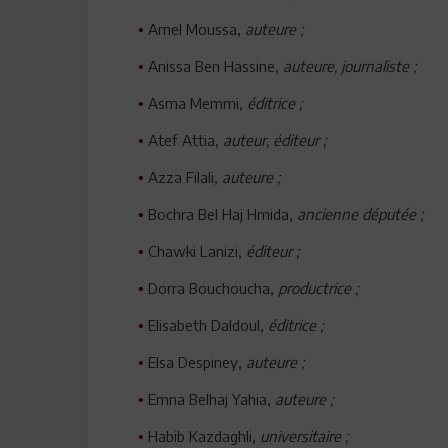
Amel Moussa,
auteure ;
•
Anissa Ben Hassine,
auteure, journaliste ;
•
Asma Memmi,
éditrice ;
•
Atef Attia,
auteur, éditeur ;
•
Azza Filali,
auteure ;
•
Bochra Bel Haj Hmida,
ancienne députée ;
•
Chawki Lanizi,
éditeur ;
•
Dorra Bouchoucha,
productrice ;
•
Elisabeth Daldoul,
éditrice ;
•
Elsa Despiney,
auteure ;
•
Emna Belhaj Yahia,
auteure ;
•
Habib Kazdaghli,
universitaire ;
•