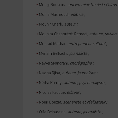
Mongi Bousnina,
ancien ministre de la Culture
•
Monia Masmoudi,
éditrice ;
•
Mounir Charfi,
auteur ;
•
Mounira Chapoutot-Remadi,
auteure, universi
•
Mourad Mathari,
entrepreneur culturel ;
•
Myriam Belkadhi,
journaliste ;
•
Nawel Skandrani,
chorégraphe ;
•
Naziha Rjiba,
auteure, journaliste ;
•
Nédra Karray,
auteure, psychanalyste ;
•
Nicolas Fauqué,
éditeur ;
•
Nouri Bouzid,
scénariste et réalisateur ;
•
Olfa Belhassine,
auteure, journaliste ;
•