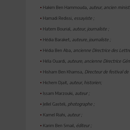
Hakim Ben Hammouda,
auteur, ancien minist
•
Hamadi Redissi,
essayiste ;
•
Hatem Bourial,
auteur, journaliste ;
•
Hédia Baraket,
auteure, journaliste ;
•
Hédia Ben Aba,
ancienne Directrice des Lettre
•
Héla Ouardi,
auteure, ancienne Directrice Géné
•
Hisham Ben Khamsa,
Directeur de festival de f
•
Hichem Djaït,
auteur, historien;
•
Issam Marzouki,
auteur ;
•
Jellel Gasteli,
photographe ;
•
Kamel Riahi,
auteur ;
•
Karim Ben Smail,
éditeur ;
•