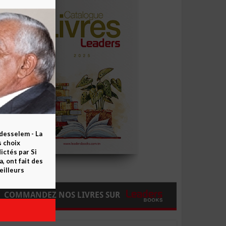
esselem - La
s choix
ctés par Si
 ont fait des
eilleurs
COMMANDEZ NOS LIVRES SUR