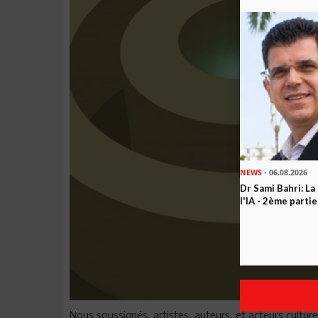
NEWS
- 06.08.2026
Dr Sami Bahri: La
l'IA - 2ème partie
Nous soussignés, artistes, auteurs, et acteurs culturel