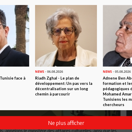
NEWS
- 06.08.2026
NEWS
- 05.08.2026
 Tunisie face à
Riadh Zghal - Le plan de
Adnene Ben Abd
développement: Un pas vers la
formation et le
décentralisation sur un long
pédagogiques di
chemin à parcourir
Mohamed Amara,
Tunisiens les m
chercheurs
Ne plus afficher
s, appelons le ministère des affaires culturelles, ainsi que les