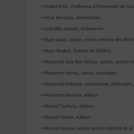
Khaled Kchir,
Professeur à l'Université de Tuni
•
Kmar Bendana,
universitaire ;
•
Leila Blili,
a
uteure, historienne ;
•
Elyes Jouini,
auteur, ancien ministre des Réfo
•
Moez Mrabet,
homme de théâtre ;
•
Mohamed Aziz Ben Achour, auteur,
ancien mi
•
Mohamed Kerrou,
auteur, sociologue ;
•
Mohamed Mahjoub,
universitaire, philosophe ;
•
Mohamed Mselmia,
éditeur ;
•
Moncef Guellaty,
éditeur ;
•
Moncef Chebbi,
éditeur ;
•
Moncer Rouissi,
auteur, ancien ministre de la 
•