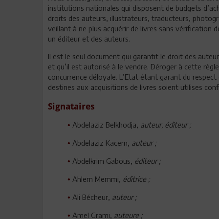
institutions nationales qui disposent de budgets d’ach
droits des auteurs, illustrateurs, traducteurs, photogr
veillant à ne plus acquérir de livres sans vérification
un éditeur et des auteurs.
Il est le seul document qui garantit le droit des auteur
et qu’il est autorisé à le vendre. Déroger à cette règ
concurrence déloyale. L’Etat étant garant du respect de
destines aux acquisitions de livres soient utilises c
Signataires
Abdelaziz Belkhodja,
auteur, éditeur ;
•
Abdelaziz Kacem,
auteur ;
•
Abdelkrim Gabous,
éditeur ;
•
Ahlem Memmi,
éditrice ;
•
Ali Bécheur,
auteur ;
•
Amel Grami,
auteure ;
•