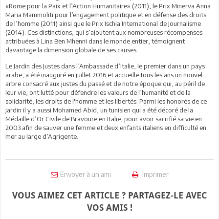
«Rome pour la Paix et l’Action Humanitaire» (2011), le Prix Minerva Anna
Maria Mammoliti pour l’engagement politique et en défense des droits
de l’homme (2011) ainsi que le Prix Ischia International de Journalisme
(2014). Ces distinctions, qui s’ajoutent aux nombreuses récompenses
attribuées à Lina Ben Mhenni dans le monde entier, témoignent
davantage la dimension globale de ses causes.
Le Jardin des Justes dans l’Ambassade d’Italie, le premier dans un pays
arabe, a été inauguré en juillet 2016 et accueille tous les ans un nouvel
arbre consacré aux justes du passé et de notre époque qui, au péril de
leur vie, ont lutté pour défendre les valeurs de l’humanité et de la
solidarité, les droits de l'homme et les libertés. Parmi les honorés de ce
jardin il y a aussi Mohamed Abid, un tunisien qui a été décoré de la
Médaille d’Or Civile de Bravoure en Italie, pour avoir sacrifié sa vie en
2003 afin de sauver une femme et deux enfants italiens en difficulté en
mer au large d’Agrigente.
Envoyer à un ami
Imprimer
VOUS AIMEZ CET ARTICLE ? PARTAGEZ-LE AVEC
VOS AMIS !