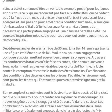
planète».
«Lina a été et continue d’être un véritable exemple positif pour les jeunes
et pour tous ceux qui ne renoncent pas face aux difficultés, qui ne cèdent
pas à la frustration, mais qui unissent leurs efforts et investissent leurs
énergies et leur passion pour améliorer la condition humaine», a souligné
l’Ambassadeur d’Italie à Tunis, Lorenzo Fanara. «La démocratie
nécessite une participation engagée et Lina dans ses batailles a été une
source d’inspiration inépuisable pour tous ceux qui croient aux principes
démocratiques».
Décédée en janvier dernier, à l’âge de 36 ans, Lina Ben Mhenni représente
une «figure emblématique de la Révolution» pour son engagement
politique et social, mettant souvent en danger sa propre vie. A travers
les nombreuses batailles qu’elle faisait siennes, elle donnait une voix à
tous, notamment les plus vulnérables. Les droits de l’homme, la lutte
contre la corruption et contre le trafic des êtres humains, l’amélioration
des conditions des détenus dans les prisons, l’égalité, l’environnement,
sont parmi les fronts qui l’ont vue toujours en première ligne malgré la
maladie.
Son exemple et sa mémoire sont très vivants en Italie aussi, où Lina s’est
rendue plusieurs fois pour raconter son expérience et encourager les
nouvelles générations à s’engager et à être actifs dans la société. Les
nombreux prix avec lesquels l’Italie a reconnu les mérites de la jeune
militante seront également exposés dans le Jardin des Justes : le Prix