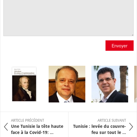
Envoyer
ARTICLE PRÉCÉDENT
ARTICLE SUIVANT
Une Tunisie la tête haute
Tunisie : levée du couvre-
face à la Covid-19: ...
feu sur tout le ...