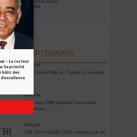
aux chiffres arabes
09.07.2026
PARTENAIRES
ar – Le recteur
04.08.2026
 Sa priorité
OPPO lance l'A6c en Tunisie: la nouvelle
e bâtir des
d’excellence
...
29.07.2026
Le Groupe QNB poursuit l’exécution
rigoureuse ...
29.07.2026
TSB: Des résultats 2025 marqués par un