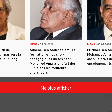
se loi et d ailleurs elle est n est pas la dernière et d ailleurs
cun gouvernement n y a fait autant et la dernière le
ement,la manière d aides financières, l annonce de jerba
 250000 de patrons attendent l autorisation de circulation
NEWS
- 05.08.2026
NEWS
- 05.08.2026
e les ministères sont en congé jusqu'à lundi 4/5/
plan de
Adnene Ben Abdesselem - La
Pr Nihel Ben Am
n pas vers la
formation et les choix
Mohamed Amara:
sur un long
pédagogiques dictés par Si
absolue était d
T PUIS CELA INCITE DES ENTREPRISES à PRODUIRE POUR
ir
Mohamed Amara, ont fait des
enseignements 
PARTS DE MARCHES ET ÉLARGIR LA RÉPUTATION DE LA
Tunisiens les meilleurs
chercheurs
Ne plus afficher