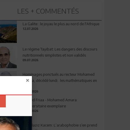
LES + COMMENTÉS
La Galite : le joyau le plus au nord de l'Afrique
12.07.2026
Le régime Tayibat: Les dangers des discours
nutritionnels simplistes et non validés
09.07.2026
Hommages ponctués au recteur Mohamed
Amara, décédé lundi : les mathématiques en
deuil
03.08.2026
Ahmed Friaa - Mohamed Amara:
l’Universitaire exemplaire
04.08.2026
Abdelaziz Kacem: L’arabophobie s’en prend