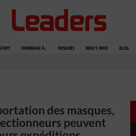
STORY
HOMMAGE À..
DOSSIERS
WHO'S WHO
BLOG
xportation des masques,
nfectionneurs peuvent
eurs expéditions