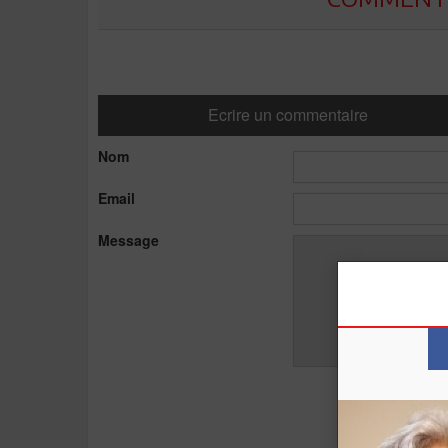
Ecrire un commentaire
Nom
Email
Message