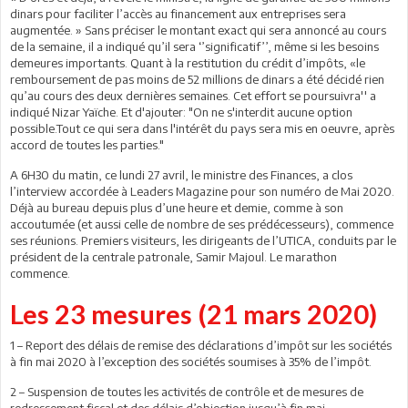
dinars pour faciliter l’accès au financement aux entreprises sera
augmentée. » Sans préciser le montant exact qui sera annoncé au cours
de la semaine, il a indiqué qu’il sera ‘’significatif’’, même si les besoins
demeures importants. Quant à la restitution du crédit d’impôts, «le
remboursement de pas moins de 52 millions de dinars a été décidé rien
qu’au cours des deux dernières semaines. Cet effort se poursuivra'' a
indiqué Nizar Yaïche. Et d'ajouter: "On ne s'interdit aucune option
possible.Tout ce qui sera dans l'intérêt du pays sera mis en oeuvre, après
accord de toutes les parties."
A 6H30 du matin, ce lundi 27 avril, le ministre des Finances, a clos
l’interview accordée à Leaders Magazine pour son numéro de Mai 2020.
Déjà au bureau depuis plus d’une heure et demie, comme à son
accoutumée (et aussi celle de nombre de ses prédécesseurs), commence
ses réunions. Premiers visiteurs, les dirigeants de l’UTICA, conduits par le
président de la centrale patronale, Samir Majoul. Le marathon
commence.
Les 23 mesures (21 mars 2020)
1 – Report des délais de remise des déclarations d’impôt sur les sociétés
à fin mai 2020 à l’exception des sociétés soumises à 35% de l’impôt.
2 – Suspension de toutes les activités de contrôle et de mesures de
redressement fiscal et des délais d’objection jusqu’à fin mai.