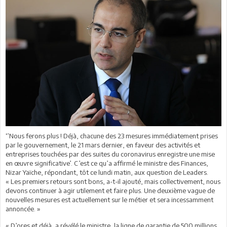
‘’Nous ferons plus ! Déjà, chacune des 23 mesures immédiatement prises
par le gouvernement, le 21 mars dernier, en faveur des activités et
entreprises touchées par des suites du coronavirus enregistre une mise
en œuvre significative’. C’est ce qu’a affirmé le ministre des Finances,
Nizar Yaïche, répondant, tôt ce lundi matin, aux question de Leaders.
« Les premiers retours sont bons, a-t-il ajouté, mais collectivement, nous
devons continuer à agir utilement et faire plus. Une deuxième vague de
nouvelles mesures est actuellement sur le métier et sera incessamment
annoncée. »
« D’ores et déjà, a révélé le ministre, la ligne de garantie de 500 millions