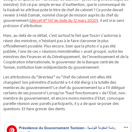
ministre). Est-ce par simple erreur d’inattention, que le communiqué de
la Kasbah lui attribue juste le titre de chef de cabinet ? Ce poste devait
revenir à Hédi Damak, nommé chargé de mission auprès du chef du
gouvernement (
décret N°147 en date du 12 mars 2020
), il est vrai sans
précision d’attribution.
Mais, au-delà de ce détail, c’est surtout le fait que Touzri s’autorise à
réunir des ministres, n’hésitant pas à le faire claironner le plus
officiellement possible. Plus encore, bien que la photo n’a pas été
publiée, l’une de ces « réunions ministérielles » avait groupé, outre les
ministres des Finances et du Développement, de l’Investissement et de la
Coopération internationale, le gouverneur de la Banque centrale de
Tunisie, institution bien indépendante du gouvernement.
Les attributions du "directeur" ou "chef de cabinet ont-elles été
changées? Son périmètre d'autorité a-t-il été élargi à la tutelle des
membres du gouvernement? Le chef du gouvernement lui a t'il délégué
certains de ses pouvoirs? Lorsqu'un "haut fonctionnaire » de l’Etat, non-
membre du gouvernement, et encore moins ministre d’Etat, convoque
pareille réunion avec pareils participants, il y a de quoi se poser des
questions. Et faire grincer des dents.