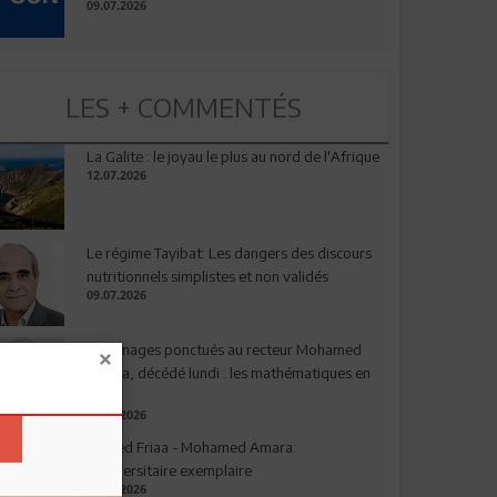
09.07.2026
LES + COMMENTÉS
La Galite : le joyau le plus au nord de l'Afrique
12.07.2026
Le régime Tayibat: Les dangers des discours
nutritionnels simplistes et non validés
09.07.2026
Hommages ponctués au recteur Mohamed
Amara, décédé lundi : les mathématiques en
deuil
03.08.2026
Ahmed Friaa - Mohamed Amara:
l’Universitaire exemplaire
04.08.2026