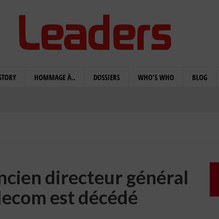
STORY
HOMMAGE À..
DOSSIERS
WHO'S WHO
BLOG
cien directeur général
elecom est décédé