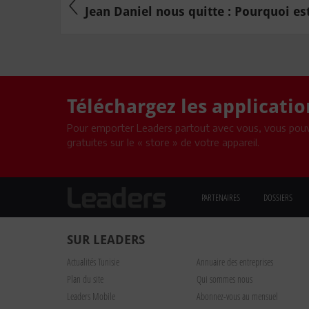
Jean Daniel nous quitte : Pourquoi est-i
Téléchargez les applicati
Pour emporter Leaders partout avec vous, vous pouv
gratuites sur le « store » de votre appareil.
PARTENAIRES
DOSSIERS
SUR LEADERS
Actualités Tunisie
Annuaire des entreprises
Plan du site
Qui sommes nous
Leaders Mobile
Abonnez-vous au mensuel