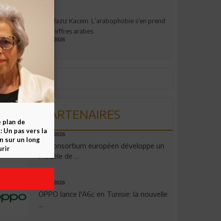
Abdelaziz Kacem: L’arabophobie s’en prend
aux chiffres arabes
09.07.2026
PARTENAIRES
e plan de
 Un pas vers la
06.08.2026
n sur un long
Un consortium européen développe un
rir
modèle de ...
04.08.2026
OPPO lance l'A6c en Tunisie: la nouvelle
...