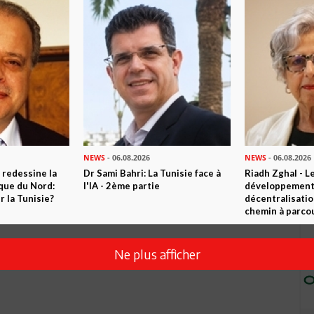
Envoyer
NEWS
- 06.08.2026
NEWS
- 06.08.2026
 redessine la
Dr Sami Bahri: La Tunisie face à
Riadh Zghal - L
ique du Nord:
l'IA - 2ème partie
développement:
 la Tunisie?
décentralisatio
chemin à parcou
Ne plus afficher