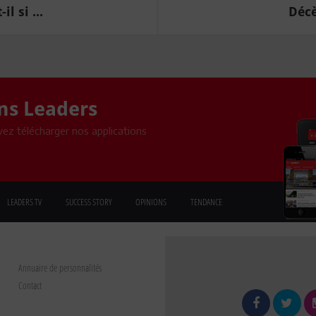
l si ...
Décè
ons Leaders
ez télécharger nos applications
LEADERS TV
SUCCESS STORY
OPINIONS
TENDANCE
Annuaire de personnalités
Contact