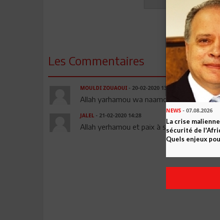
Les Commentaires
MOULDI ZOUAOUI
- 20-02-2020 13:05
Allah yarhamou wa naamou !
NEWS
- 07.08.2026
JALEL
- 21-02-2020 14:28
La crise malienne
Allah yerhamou et paix à son âme
sécurité de l'Afr
Quels enjeux pour