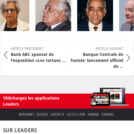
ARTICLE PRÉCÉDENT
ARTICLE SUIVANT
Bank ABC sponsor de
Banque Centrale de
l’exposition «Les tortues ...
Tunisie: lancement officiel
de ...
Téléchargez les applications
Leaders
PARTENAIRES
DOSSIERS
LEADERS TV
SUCCESS STORY
OPINIONS
TENDANCE
SUR LEADERS