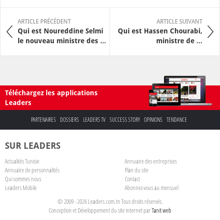
ARTICLE PRÉCÉDENT
ARTICLE SUIVANT
Qui est Noureddine Selmi
Qui est Hassen Chourabi,
le nouveau ministre des ...
ministre de ...
Téléchargez les applications
Leaders
PARTENAIRES
DOSSIERS
LEADERS TV
SUCCESS STORY
OPINIONS
TENDANCE
SUR LEADERS
Actualités Tunisie
Annuaire des entreprises
Annuaire de personnalités
Plan du site
Qui sommes nous
Contact
Leaders Mobile
Abonnez-vous au mensuel
© 2009 - 2026 Leaders.com.tn Tous droits réservés.
Conception et Développement du site internet par
Tanit web