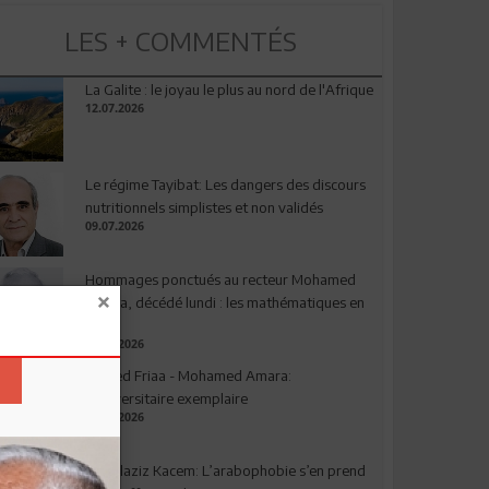
LES + COMMENTÉS
La Galite : le joyau le plus au nord de l'Afrique
12.07.2026
Le régime Tayibat: Les dangers des discours
nutritionnels simplistes et non validés
09.07.2026
Hommages ponctués au recteur Mohamed
Amara, décédé lundi : les mathématiques en
deuil
03.08.2026
Ahmed Friaa - Mohamed Amara:
l’Universitaire exemplaire
04.08.2026
Abdelaziz Kacem: L’arabophobie s’en prend