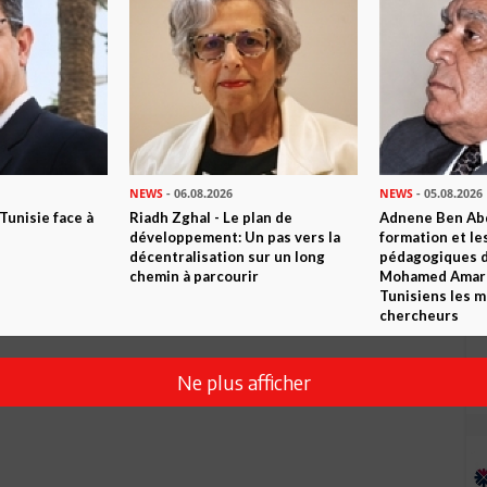
Envoyer
NEWS
- 06.08.2026
NEWS
- 05.08.2026
 Tunisie face à
Riadh Zghal - Le plan de
Adnene Ben Abd
développement: Un pas vers la
formation et le
décentralisation sur un long
pédagogiques di
chemin à parcourir
Mohamed Amara,
Tunisiens les m
chercheurs
Ne plus afficher