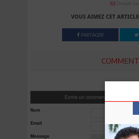
Envoyer à u
VOUS AIMEZ CET ARTICLE
PARTAGER
COMMENTE
Ecrire un commentaire
Nom
Email
Message