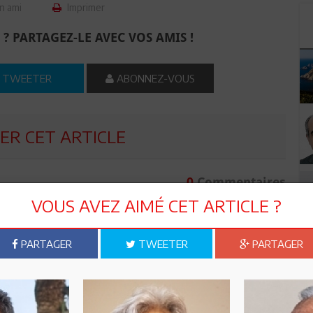
n ami
Imprimer
 ? PARTAGEZ-LE AVEC VOS AMIS !
TWEETER
ABONNEZ-VOUS
R CET ARTICLE
0
Commentaires
VOUS AVEZ AIMÉ CET ARTICLE ?
Commenter
PARTAGER
TWEETER
PARTAGER