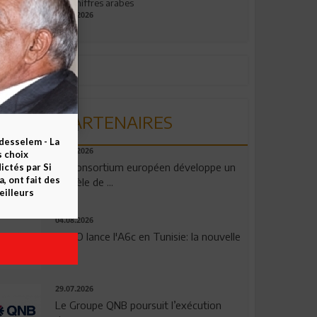
aux chiffres arabes
09.07.2026
PARTENAIRES
esselem - La
06.08.2026
s choix
Un consortium européen développe un
ctés par Si
 ont fait des
modèle de ...
eilleurs
04.08.2026
OPPO lance l'A6c en Tunisie: la nouvelle
...
29.07.2026
Le Groupe QNB poursuit l’exécution