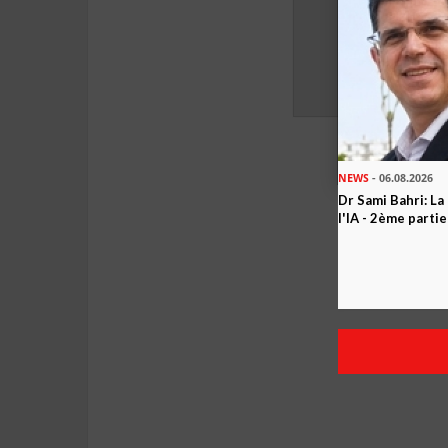
NEWS
- 06.08.2026
Dr Sami Bahri: La
l'IA - 2ème partie