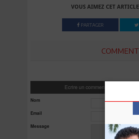
VOUS AIMEZ CET ARTICLE
PARTAGER
COMMENTE
Ecrire un commentaire
Nom
Email
Message