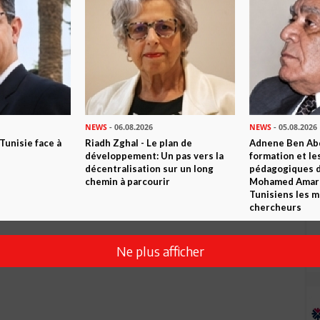
Envoyer
NEWS
- 06.08.2026
NEWS
- 05.08.2026
 Tunisie face à
Riadh Zghal - Le plan de
Adnene Ben Abd
développement: Un pas vers la
formation et le
décentralisation sur un long
pédagogiques di
chemin à parcourir
Mohamed Amara,
Tunisiens les m
chercheurs
Ne plus afficher