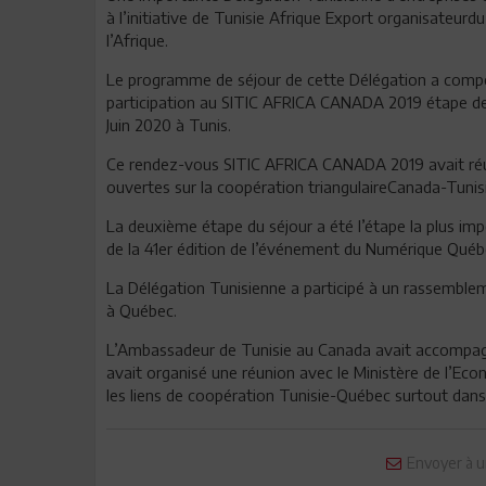
à l’initiative de Tunisie Afrique Export organisateur
l’Afrique.
Le programme de séjour de cette Délégation a compo
participation au SITIC AFRICA CANADA 2019 étape de 
Juin 2020 à Tunis.
Ce rendez-vous SITIC AFRICA CANADA 2019 avait réuni
ouvertes sur la coopération triangulaireCanada-Tunis
La deuxième étape du séjour a été l’étape la plus imp
de la 41er édition de l’événement du Numérique Québé
La Délégation Tunisienne a participé à un rassembl
à Québec.
L’Ambassadeur de Tunisie au Canada avait accompagn
avait organisé une réunion avec le Ministère de l’Ec
les liens de coopération Tunisie-Québec surtout dans
Envoyer à u