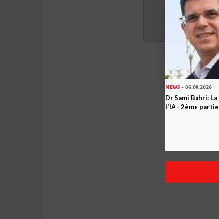
NEWS
- 06.08.2026
Dr Sami Bahri: La
l'IA - 2ème partie