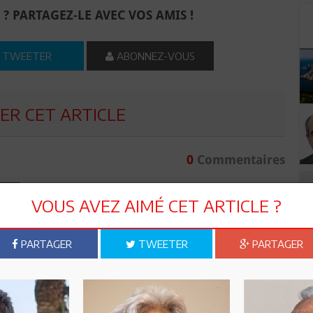
 ? PARTAGEZ-LE AVEC VOS AMIS !
TWEETER
ABONNEZ-VOUS
R CET ARTICLE
0
Commentaires
Commenter
VOUS AVEZ AIMÉ CET ARTICLE ?
PARTAGER
TWEETER
PARTAGER