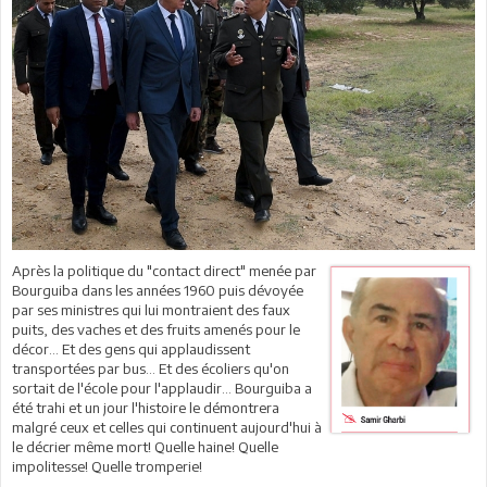
Après la politique du "contact direct" menée par
Bourguiba dans les années 1960 puis dévoyée
par ses ministres qui lui montraient des faux
puits, des vaches et des fruits amenés pour le
décor... Et des gens qui applaudissent
transportées par bus… Et des écoliers qu'on
sortait de l'école pour l'applaudir... Bourguiba a
été trahi et un jour l'histoire le démontrera
malgré ceux et celles qui continuent aujourd'hui à
le décrier même mort! Quelle haine! Quelle
impolitesse! Quelle tromperie!