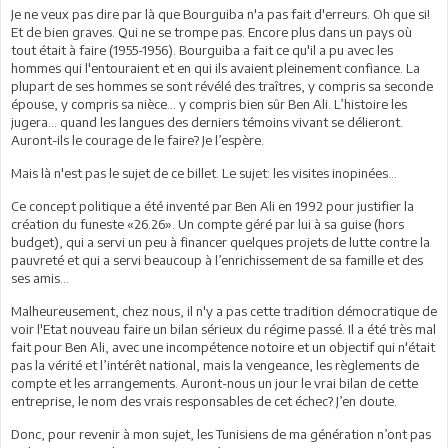
Je ne veux pas dire par là que Bourguiba n'a pas fait d'erreurs. Oh que si!
Et de bien graves. Qui ne se trompe pas. Encore plus dans un pays où
tout était à faire (1955-1956). Bourguiba a fait ce qu'il a pu avec les
hommes qui l'entouraient et en qui ils avaient pleinement confiance. La
plupart de ses hommes se sont révélé des traîtres, y compris sa seconde
épouse, y compris sa nièce... y compris bien sûr Ben Ali. L’histoire les
jugera… quand les langues des derniers témoins vivant se délieront.
Auront-ils le courage de le faire? Je l’espère.
Mais là n'est pas le sujet de ce billet. Le sujet: les visites inopinées...
Ce concept politique a été inventé par Ben Ali en 1992 pour justifier la
création du funeste «26.26». Un compte géré par lui à sa guise (hors
budget), qui a servi un peu à financer quelques projets de lutte contre la
pauvreté et qui a servi beaucoup à l’enrichissement de sa famille et des
ses amis...
Malheureusement, chez nous, il n'y a pas cette tradition démocratique de
voir l'Etat nouveau faire un bilan sérieux du régime passé. Il a été très mal
fait pour Ben Ali, avec une incompétence notoire et un objectif qui n'était
pas la vérité et l’intérêt national, mais la vengeance, les règlements de
compte et les arrangements. Auront-nous un jour le vrai bilan de cette
entreprise, le nom des vrais responsables de cet échec? J’en doute.
Donc, pour revenir à mon sujet, les Tunisiens de ma génération n’ont pas