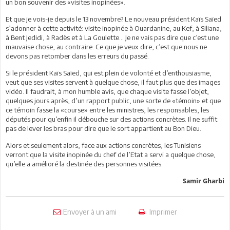
un bon souvenir des «visites inopinées».
Et que je vois-je depuis le 13 novembre? Le nouveau président Kaïs Saïed
s’adonner à cette activité: visite inopinée à Ouardanine, au Kef, à Siliana,
à Bent Jedidi, à Radès et à La Goulette… Je ne vais pas dire que c’est une
mauvaise chose, au contraire. Ce que je veux dire, c’est que nous ne
devons pas retomber dans les erreurs du passé.
Si le président Kaïs Saïed, qui est plein de volonté et d’enthousiasme,
veut que ses visites servent à quelque chose, il faut plus que des images
vidéo. Il faudrait, à mon humble avis, que chaque visite fasse l’objet,
quelques jours après, d’un rapport public, une sorte de «témoin» et que
ce témoin fasse la «course» entre les ministres, les responsables, les
députés pour qu’enfin il débouche sur des actions concrètes. Il ne suffit
pas de lever les bras pour dire que le sort appartient au Bon Dieu.
Alors et seulement alors, face aux actions concrètes, les Tunisiens
verront que la visite inopinée du chef de l’Etat a servi a quelque chose,
qu’elle a amélioré la destinée des personnes visitées.
Samir Gharbi
Envoyer à un ami
Imprimer