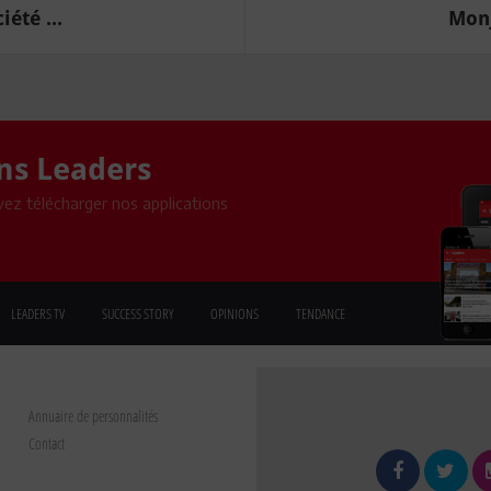
été ...
Monj
ons Leaders
ez télécharger nos applications
LEADERS TV
SUCCESS STORY
OPINIONS
TENDANCE
Annuaire de personnalités
Contact