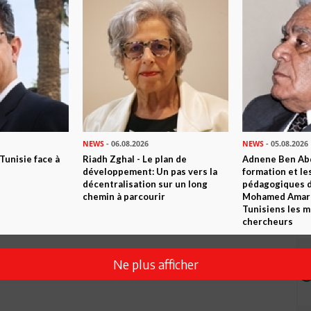
Envoyer
NEWS
- 06.08.2026
NEWS
- 05.08.2026
 Tunisie face à
Riadh Zghal - Le plan de
Adnene Ben Abd
développement: Un pas vers la
formation et le
décentralisation sur un long
pédagogiques di
chemin à parcourir
Mohamed Amara,
Tunisiens les m
chercheurs
Ne plus afficher