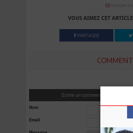
Envoyer à u
VOUS AIMEZ CET ARTICLE
PARTAGER
COMMENTE
Ecrire un commentaire
Nom
Email
Message