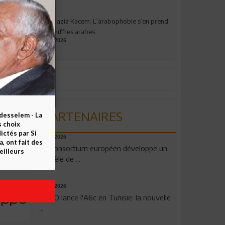
Abdelaziz Kacem: L’arabophobie s’en prend
aux chiffres arabes
09.07.2026
PARTENAIRES
esselem - La
s choix
ctés par Si
06.08.2026
 ont fait des
Un consortium européen développe un
eilleurs
modèle de ...
04.08.2026
OPPO lance l'A6c en Tunisie: la nouvelle
...