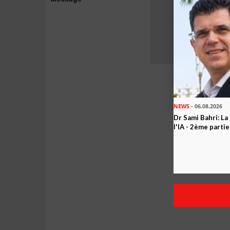
NEWS
- 06.08.2026
Dr Sami Bahri: La
l'IA - 2ème partie