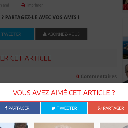
n ami
Imprimer
 ? PARTAGEZ-LE AVEC VOS AMIS !
TWEETER
ABONNEZ-VOUS
R CET ARTICLE
0
Commentaires
Commenter
VOUS AVEZ AIMÉ CET ARTICLE ?
PARTAGER
TWEETER
PARTAGER