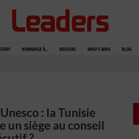
STORY
HOMMAGE À..
DOSSIERS
WHO'S WHO
BLOG
’Unesco : la Tunisie
e un siège au conseil
cutif ?