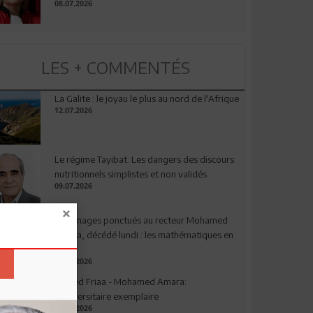
08.07.2026
LES + COMMENTÉS
La Galite : le joyau le plus au nord de l'Afrique
12.07.2026
Le régime Tayibat: Les dangers des discours
nutritionnels simplistes et non validés
09.07.2026
Hommages ponctués au recteur Mohamed
Amara, décédé lundi : les mathématiques en
deuil
03.08.2026
Ahmed Friaa - Mohamed Amara:
l’Universitaire exemplaire
04.08.2026