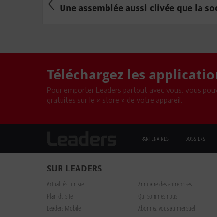
Une assemblée aussi clivée que la soci
Téléchargez les applicati
Pour emporter Leaders partout avec vous, vous pouv
gratuites sur le « store » de votre appareil.
PARTENAIRES
DOSSIERS
SUR LEADERS
Actualités Tunisie
Annuaire des entreprises
Plan du site
Qui sommes nous
Leaders Mobile
Abonnez-vous au mensuel