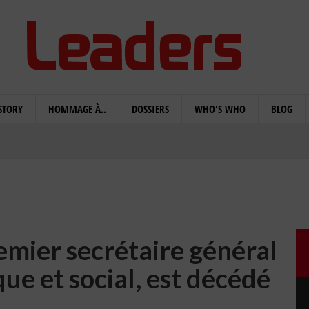
STORY
HOMMAGE À..
DOSSIERS
WHO'S WHO
BLOG
mier secrétaire général
ue et social, est décédé