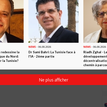
NEWS
- 06.08.2026
NEWS
- 06.08.2026
 redessine la
Dr Sami Bahri: La Tunisie face à
Riadh Zghal - L
ique du Nord:
l'IA - 2ème partie
développement:
 la Tunisie?
décentralisatio
chemin à parcou
Ne plus afficher