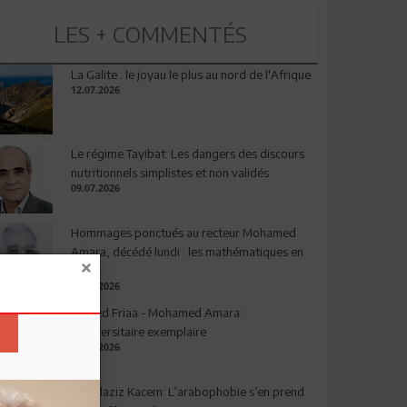
LES + COMMENTÉS
La Galite : le joyau le plus au nord de l'Afrique
12.07.2026
Le régime Tayibat: Les dangers des discours
nutritionnels simplistes et non validés
09.07.2026
Hommages ponctués au recteur Mohamed
Amara, décédé lundi : les mathématiques en
deuil
03.08.2026
Ahmed Friaa - Mohamed Amara:
l’Universitaire exemplaire
04.08.2026
Abdelaziz Kacem: L’arabophobie s’en prend