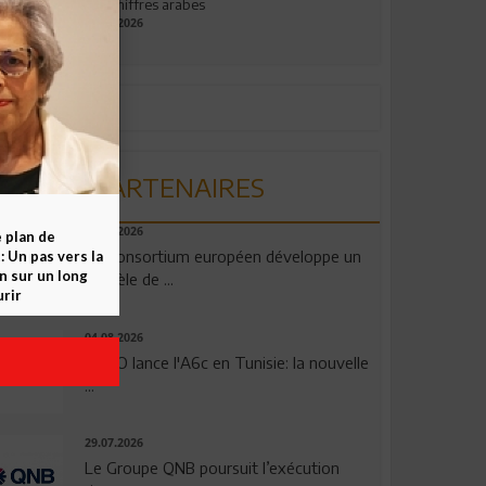
aux chiffres arabes
09.07.2026
PARTENAIRES
06.08.2026
e plan de
Un consortium européen développe un
 Un pas vers la
n sur un long
modèle de ...
rir
04.08.2026
OPPO lance l'A6c en Tunisie: la nouvelle
...
29.07.2026
Le Groupe QNB poursuit l’exécution