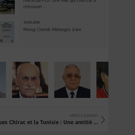
Hammam-Lif: Une ville qui cherche à
retrouver ...
10.03.2026
Mongi Chemli: Mélanges à lire
ARTICLE SUIVANT
es Chirac et la Tunisie : Une amitié ...