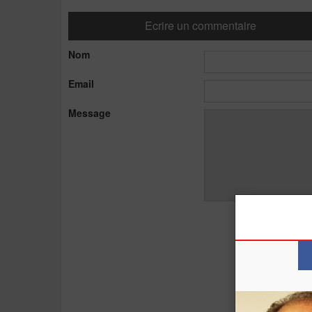
Ecrire un commentaire
Nom
Email
Message