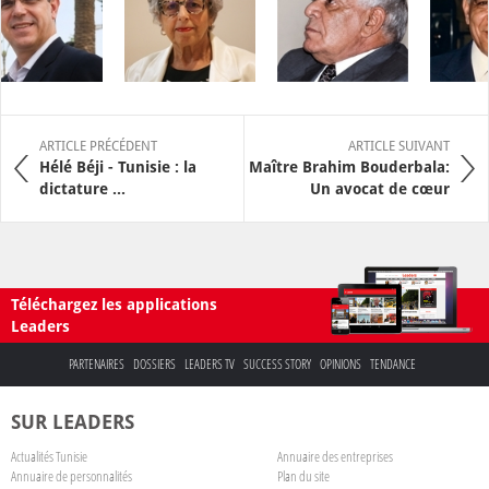
ARTICLE PRÉCÉDENT
ARTICLE SUIVANT
Hélé Béji - Tunisie : la
Maître Brahim Bouderbala:
dictature ...
Un avocat de cœur
Téléchargez les applications
Leaders
PARTENAIRES
DOSSIERS
LEADERS TV
SUCCESS STORY
OPINIONS
TENDANCE
SUR LEADERS
Actualités Tunisie
Annuaire des entreprises
Annuaire de personnalités
Plan du site