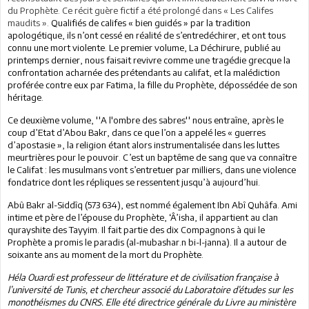
du Prophète. Ce récit guère fictif a été prolongé dans « Les Califes
maudits ».
Qualifiés de califes « bien guidés » par la tradition
apologétique, ils n’ont cessé en réalité de s’entredéchirer, et ont tous
connu une mort violente. Le premier volume, La Déchirure, publié au
printemps dernier, nous faisait revivre comme une tragédie grecque la
confrontation acharnée des prétendants au califat, et la malédiction
proférée contre eux par Fatima, la fille du Prophète, dépossédée de son
héritage.
Ce deuxième volume, ''A l'ombre des sabres'' nous entraîne, après le
coup d’Etat d’Abou Bakr, dans ce que l’on a appelé les « guerres
d’apostasie », la religion étant alors instrumentalisée dans les luttes
meurtrières pour le pouvoir. C’est un baptême de sang que va connaître
le Califat : les musulmans vont s’entretuer par milliers, dans une violence
fondatrice dont les répliques se ressentent jusqu’à aujourd’hu
i.
Abû Bakr al-Siddîq (573 634), est nommé également Ibn Abî Quhâfa. Ami
intime et père de l’épouse du Prophète, ‘Â’isha, il appartient au clan
qurayshite des Tayyim. Il fait partie des dix Compagnons à qui le
Prophète a promis le paradis (al-mubashar.n bi-l-janna). Il a autour de
soixante ans au moment de la mort du Prophète.
Héla Ouardi est professeur de littérature et de civilisation française à
l’université de Tunis, et chercheur associé du Laboratoire d’études sur les
monothéismes du CNRS. Elle été directrice générale du Livre au ministère