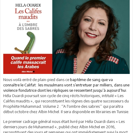
Nous voilà entré de plain-pied dans ce
baptême de sang que va
connaître le Califat : les musulmans vont s’entretuer par milliers, dans une
violence fondatrice dont les répliques se ressentent jusqu’à aujourd’hu
i.
Héla Ouardi poursuit son cycle de cinq récits historiques, intitulé « Les
Califes maudits », qui reconstituent les règnes des quatre successeurs du
Prophète Muhammad. Volume 2 : ‘’A l'ombre des sabres’’ qui paraîtra
début octobre chez Albin Michel. Il sera disponible en librairies en Tunisie.
Le premier cadrage général nous était livré par Héla Ouardi dans « Les
derniers jours de Muhammad », publié chez Albin Michel en 2016,
reconstituant des jours et semaines qui ont immédiatement suivi la mort