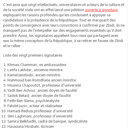
C’est ainsi que vingt intellectuels, universitaires et acteurs de la culture et
de la société civile ont en effet lancé une pétition
ouverte à signature
,
expliquant les raisons profondes qui les conduisent à appuyer sa
candidature à la présidence de la République. Tout en marquant des
points de convergence avec leurs convictions à confirmer par Zbidi, ils ne
manquent pas de l’interpeller sur des engagements essentiels qu’il doit
prendre. Aussi, les signataires appellent tous ceux qui partagent avec
eux la même conception de la République, à se retirer en faveur de Zbidi
et le rallier.
Liste des vingt premiers signataires
Khmais Chammari, ex ambassadeur
Latifa Lakhdar, ancienne ministre
Kamel Jendoubi, ancien ministre
Mahmoud ben Romdhane ancien ministre
Mounira Chapoutot, professeur d’université
Yadh Ben Achour, ancien doyen de faculté
Sadok Belaid, ancien doyen de faculté
Fethi Ben Slama, psychanalyste
Fahdel Jaziri, acteur et réalisateur
Hamadi Redissi professeur d’université
Slim Laghmani, professeur d’université
Samira Belkhadhi, cadre de banque, syndicaliste
Hassouna Mosbahi, écrivain