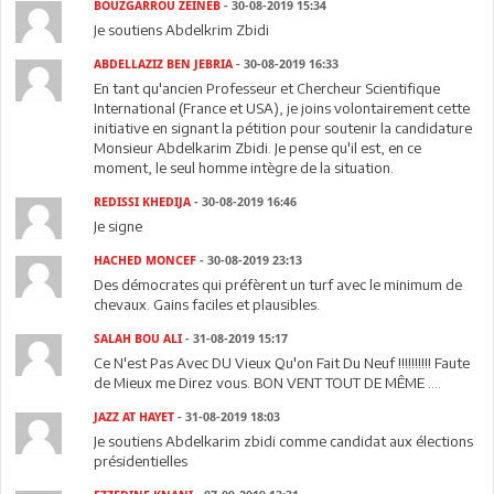
BOUZGARROU ZEINEB
- 30-08-2019 15:34
Je soutiens Abdelkrim Zbidi
ABDELLAZIZ BEN JEBRIA
- 30-08-2019 16:33
En tant qu'ancien Professeur et Chercheur Scientifique
International (France et USA), je joins volontairement cette
initiative en signant la pétition pour soutenir la candidature
Monsieur Abdelkarim Zbidi. Je pense qu'il est, en ce
moment, le seul homme intègre de la situation.
REDISSI KHEDIJA
- 30-08-2019 16:46
Je signe
HACHED MONCEF
- 30-08-2019 23:13
Des démocrates qui préfèrent un turf avec le minimum de
chevaux. Gains faciles et plausibles.
SALAH BOU ALI
- 31-08-2019 15:17
Ce N'est Pas Avec DU Vieux Qu'on Fait Du Neuf !!!!!!!!!! Faute
de Mieux me Direz vous. BON VENT TOUT DE MÊME ....
JAZZ AT HAYET
- 31-08-2019 18:03
Je soutiens Abdelkarim zbidi comme candidat aux élections
présidentielles