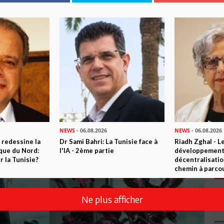
NEWS
- 06.08.2026
NEWS
- 06.08.2026
 redessine la
Dr Sami Bahri: La Tunisie face à
Riadh Zghal - L
ique du Nord:
l'IA - 2ème partie
développement:
 la Tunisie?
décentralisatio
chemin à parcou
Ne plus afficher