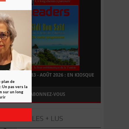
LEADERS N° 183 - AOÛT 2026 : EN KIOSQUE
e plan de
 Un pas vers la
n sur un long
ABONNEZ-VOUS
rir
LES + LUS