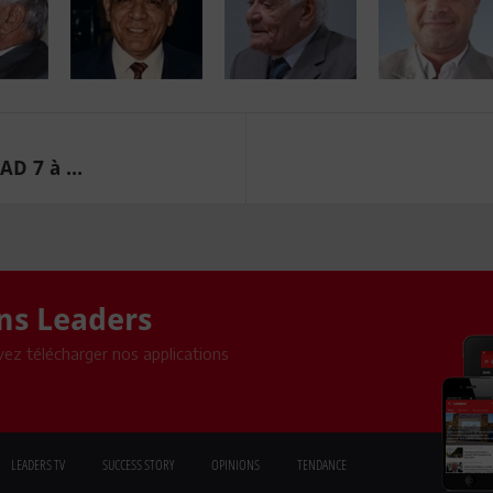
D 7 à ...
ons Leaders
ez télécharger nos applications
LEADERS TV
SUCCESS STORY
OPINIONS
TENDANCE