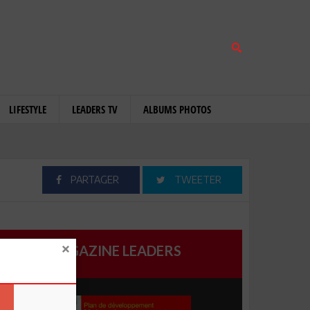
LIFESTYLE
LEADERS TV
ALBUMS PHOTOS
PARTAGER
TWEETER
MAGAZINE LEADERS