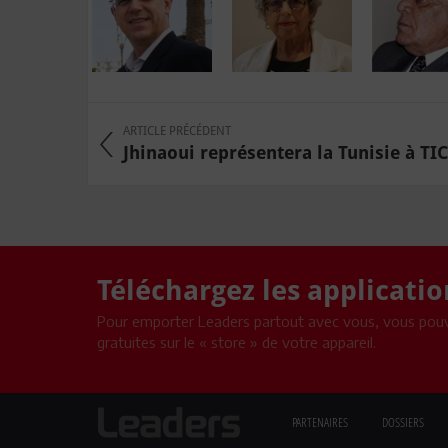
ARTICLE PRÉCÉDENT
Jhinaoui représentera la Tunisie à TICA
Téléchargez les applicati
Pour emporter Leaders partout avec vous, vous pouv
gratuites sur le « store » de votre appareil.
PARTENAIRES
DOSSIERS