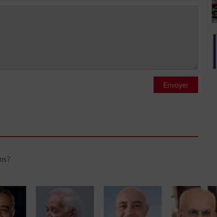
Envoyer
ans?