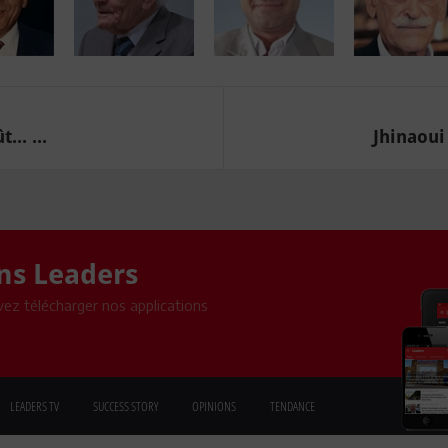
.. ...
Jhinaoui 
ons Leaders
ez télécharger nos applications
LEADERS TV
SUCCESS STORY
OPINIONS
TENDANCE