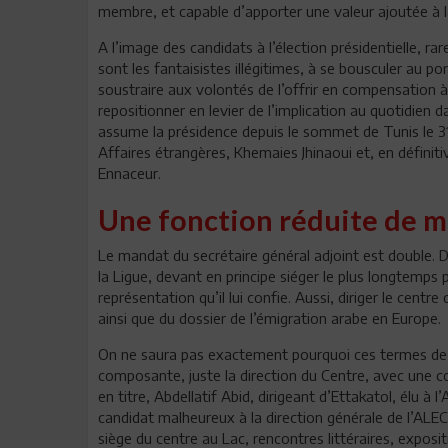
membre, et capable d’apporter une valeur ajoutée à l
A l’image des candidats à l’élection présidentielle, 
sont les fantaisistes illégitimes, à se bousculer au 
soustraire aux volontés de l’offrir en compensation 
repositionner en levier de l’implication au quotidien d
assume la présidence depuis le sommet de Tunis le 3
Affaires étrangères, Khemaies Jhinaoui et, en définit
Ennaceur.
Une fonction réduite de m
Le mandat du secrétaire général adjoint est double. D’
la Ligue, devant en principe siéger le plus longtemps 
représentation qu’il lui confie. Aussi, diriger le cen
ainsi que du dossier de l’émigration arabe en Europe.
On ne saura pas exactement pourquoi ces termes de r
composante, juste la direction du Centre, avec une co
en titre, Abdellatif Abid, dirigeant d’Ettakatol, élu à
candidat malheureux à la direction générale de l’ALECS
siège du centre au Lac, rencontres littéraires, expos