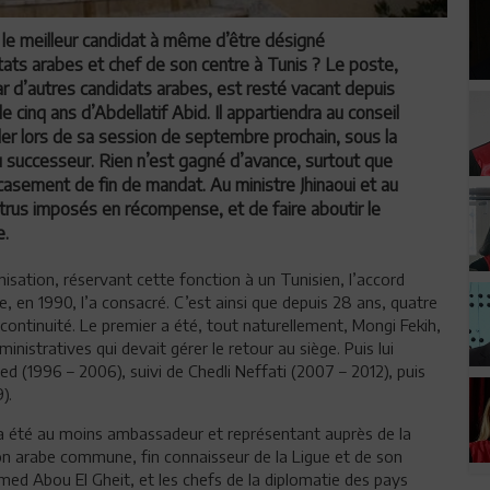
 le meilleur candidat à même d’être désigné
Etats arabes et chef de son centre à Tunis ? Le poste,
ar d’autres candidats arabes, est resté vacant depuis
de cinq ans d’Abdellatif Abid. Il appartiendra au conseil
éder lors de sa session de septembre prochain, sous la
du successeur. Rien n’est gagné d’avance, surtout que
ecasement de fin de mandat. Au ministre Jhinaoui et au
ntrus imposés en récompense, et de faire aboutir le
e.
ganisation, réservant cette fonction à un Tunisien, l’accord
e, en 1990, l’a consacré. C’est ainsi que depuis 28 ans, quatre
continuité. Le premier a été, tout naturellement, Mongi Fekih,
inistratives qui devait gérer le retour au siège. Puis lui
 (1996 – 2006), suivi de Chedli Neffati (2007 – 2012), puis
).
i a été au moins ambassadeur et représentant auprès de la
ion arabe commune, fin connaisseur de la Ligue et de son
ed Abou El Gheit, et les chefs de la diplomatie des pays