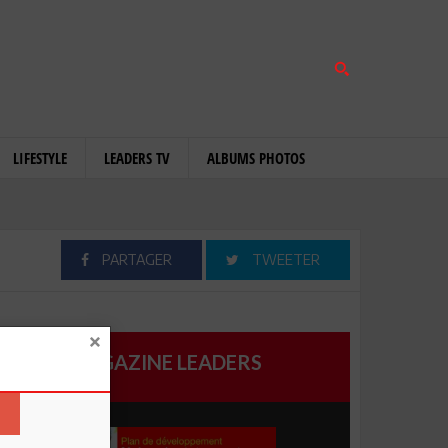
LIFESTYLE
LEADERS TV
ALBUMS PHOTOS
PARTAGER
TWEETER
MAGAZINE LEADERS