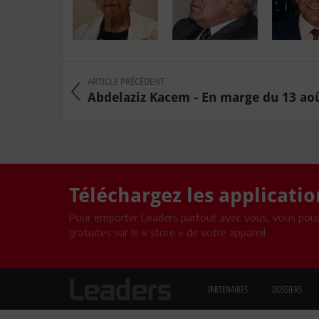
ARTICLE PRÉCÉDENT
Abdelaziz Kacem - En marge du 13 août.
Téléchargez les applicati
Pour emporter Leaders partout avec vous, vous pouv
gratuites sur le « store » de votre appareil.
PARTENAIRES
DOSSIERS