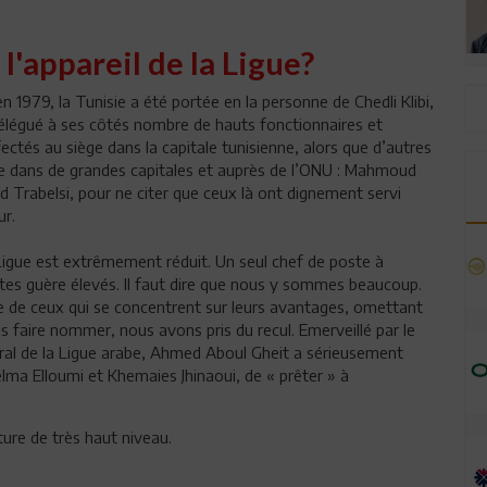
l'appareil de la Ligue?
en 1979, la Tunisie a été portée en la personne de Chedli Klibi,
 délégué à ses côtés nombre de hauts fonctionnaires et
ctés au siège dans la capitale tunisienne, alors que d’autres
e dans de grandes capitales et auprès de l’ONU : Mahmoud
rabelsi, pour ne citer que ceux là ont dignement servi
ur.
a Ligue est extrêmement réduit. Un seul chef de poste à
stes guère élevés. Il faut dire que nous y sommes beaucoup.
ère de ceux qui se concentrent sur leurs avantages, omettant
s faire nommer, nous avons pris du recul. Emerveillé par le
ral de la Ligue arabe, Ahmed Aboul Gheit a sérieusement
ma Elloumi et Khemaies Jhinaoui, de « prêter » à
ture de très haut niveau.