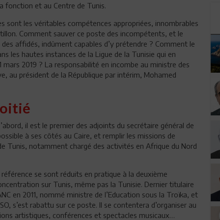
a fonction et au Centre de Tunis.
rares sont les véritables compétences appropriées, innombrables
portillon. Comment sauver ce poste des incompétents, et le
à des affidés, indûment capables d’y prétendre ? Comment le
ans les hautes instances de la Ligue de la Tunisie qui en
1 mars 2019 ? La responsabilité en incombe au ministre des
ive, au président de la République par intérim, Mohamed
oitié
abord, il est le premier des adjoints du secrétaire général de
possible à ses côtés au Caire, et remplir les missions de
tre de Tunis, notamment chargé des activités en Afrique du Nord
éférence se sont réduits en pratique à la deuxième
ncentration sur Tunis, même pas la Tunisie. Dernier titulaire
 l’ANC en 2011, nommé ministre de l’Education sous la Troïka, et
O, s’est rabattu sur ce poste. Il se contentera d’organiser au
itions artistiques, conférences et spectacles musicaux…