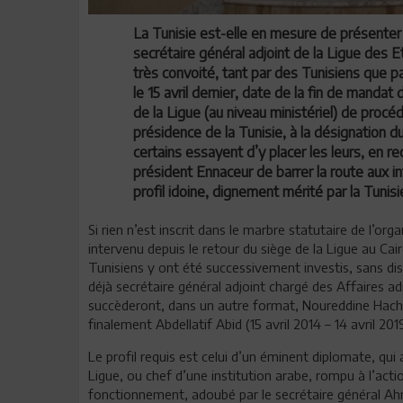
La Tunisie est-elle en mesure de présenter
secrétaire général adjoint de la Ligue des 
très convoité, tant par des Tunisiens que p
le 15 avril dernier, date de la fin de mandat 
de la Ligue (au niveau ministériel) de proc
présidence de la Tunisie, à la désignation 
certains essayent d’y placer les leurs, en r
président Ennaceur de barrer la route aux i
profil idoine, dignement mérité par la Tunisi
Si rien n’est inscrit dans le marbre statutaire de l’or
intervenu depuis le retour du siège de la Ligue au Cair
Tunisiens y ont été successivement investis, sans dis
déjà secrétaire général adjoint chargé des Affaires adm
succèderont, dans un autre format, Noureddine Hached
finalement Abdellatif Abid (15 avril 2014 – 14 avril 2019
Le profil requis est celui d’un éminent diplomate, qu
Ligue, ou chef d’une institution arabe, rompu à l’act
fonctionnement, adoubé par le secrétaire général Ahm