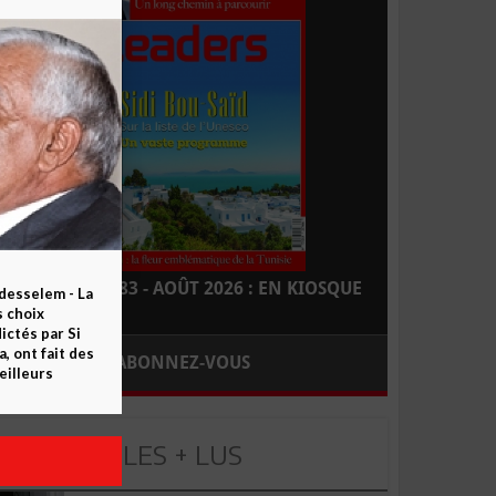
LEADERS N° 183 - AOÛT 2026 : EN KIOSQUE
esselem - La
s choix
ctés par Si
 ont fait des
ABONNEZ-VOUS
eilleurs
LES + LUS