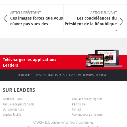
ARTICLE PRÉCÉDENT
ARTICLE SUIVANT
Ces images fortes que vous
Les condoléances du
n’avez pas vues des ...
Président de la République
...
Téléchargez les applications
Leaders
PARTENAIRES
DOSSIERS
LEADERS TV
SUCCESS STORY
OPINIONS
TENDANCE
SUR LEADERS
Actualités Tunisie
Annuaire des entreprises
Annuaire de personnalités
Plan du site
Qui sommes nous
Contact
Leaders Mobile
Abonnez-vous au mensuel
© 2009 - 2026 Leaders.com.tn Tous droits réservés.