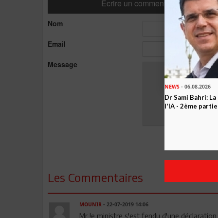
Ecrire un commentaire
Nom
Email
Message
NEWS
- 06.08.2026
Dr Sami Bahri: La
l'IA - 2ème partie
Les Commentaires
MOUNIR
- 22-07-2019 14:06
Mr !e ministre s'est fendu d'une déclarati