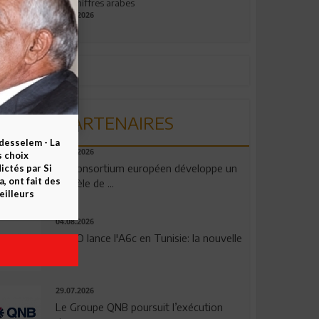
aux chiffres arabes
09.07.2026
PARTENAIRES
esselem - La
06.08.2026
s choix
Un consortium européen développe un
ctés par Si
 ont fait des
modèle de ...
eilleurs
04.08.2026
OPPO lance l'A6c en Tunisie: la nouvelle
...
29.07.2026
Le Groupe QNB poursuit l’exécution