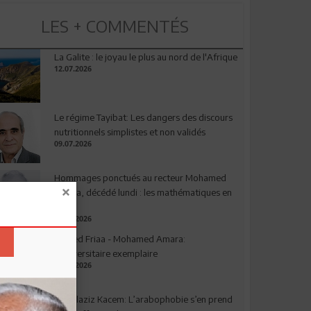
LES + COMMENTÉS
La Galite : le joyau le plus au nord de l'Afrique
12.07.2026
Le régime Tayibat: Les dangers des discours
nutritionnels simplistes et non validés
09.07.2026
Hommages ponctués au recteur Mohamed
Amara, décédé lundi : les mathématiques en
deuil
03.08.2026
Ahmed Friaa - Mohamed Amara:
l’Universitaire exemplaire
04.08.2026
Abdelaziz Kacem: L’arabophobie s’en prend