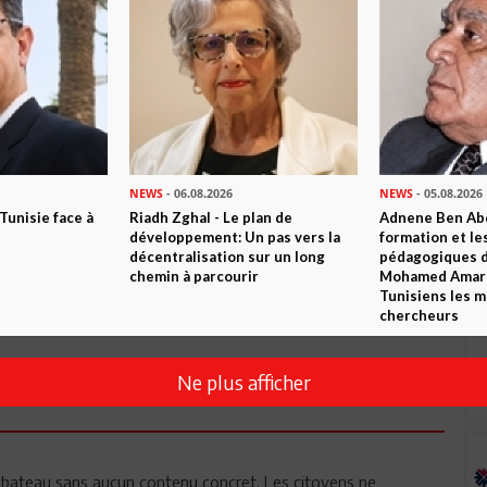
Commenter
NEWS
- 06.08.2026
NEWS
- 05.08.2026
 Tunisie face à
Riadh Zghal - Le plan de
Adnene Ben Abd
développement: Un pas vers la
formation et le
décentralisation sur un long
pédagogiques di
chemin à parcourir
Mohamed Amara,
Tunisiens les m
Envoyer
chercheurs
Ne plus afficher
on bateau sans aucun contenu concret. Les citoyens ne