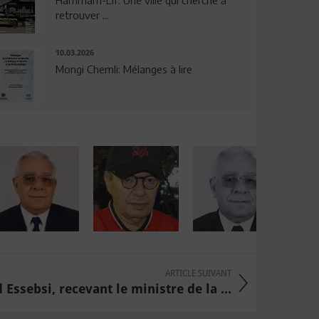
Hammam-Lif: Une ville qui cherche à
retrouver ...
10.03.2026
Mongi Chemli: Mélanges à lire
ARTICLE SUIVANT
 Essebsi, recevant le ministre de la ...