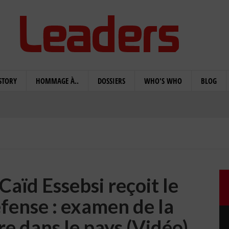
STORY
HOMMAGE À..
DOSSIERS
WHO'S WHO
BLOG
Caïd Essebsi reçoit le
éfense : examen de la
re dans le pays (Vidéo)