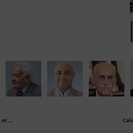
et ...
Caïd