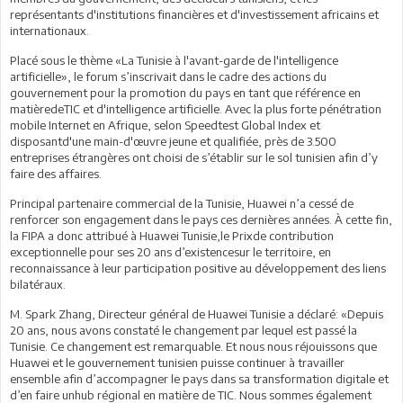
représentants d'institutions financières et d'investissement africains et
internationaux.
Placé sous le thème «La Tunisie à l'avant-garde de l'intelligence
artificielle», le forum s’inscrivait dans le cadre des actions du
gouvernement pour la promotion du pays en tant que référence en
matièredeTIC et d'intelligence artificielle. Avec la plus forte pénétration
mobile Internet en Afrique, selon Speedtest Global Index et
disposantd'une main-d'œuvre jeune et qualifiée, près de 3.500
entreprises étrangères ont choisi de s’établir sur le sol tunisien afin d’y
faire des affaires.
Principal partenaire commercial de la Tunisie, Huawei n’a cessé de
renforcer son engagement dans le pays ces dernières années. À cette fin,
la FIPA a donc attribué à Huawei Tunisie,le Prixde contribution
exceptionnelle pour ses 20 ans d’existencesur le territoire, en
reconnaissance à leur participation positive au développement des liens
bilatéraux.
M. Spark Zhang, Directeur général de Huawei Tunisie a déclaré: «Depuis
20 ans, nous avons constaté le changement par lequel est passé la
Tunisie. Ce changement est remarquable. Et nous nous réjouissons que
Huawei et le gouvernement tunisien puisse continuer à travailler
ensemble afin d’accompagner le pays dans sa transformation digitale et
d’en faire unhub régional en matière de TIC. Nous sommes également