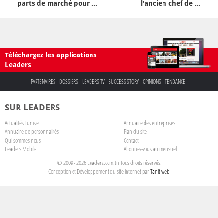
parts de marché pour ...
l'ancien chef de ...
Téléchargez les applications
Leaders
PARTENAIRES
DOSSIERS
LEADERS TV
SUCCESS STORY
OPINIONS
TENDANCE
SUR LEADERS
Actualités Tunisie
Annuaire des entreprises
Annuaire de personnalités
Plan du site
Qui sommes nous
Contact
Leaders Mobile
Abonnez-vous au mensuel
© 2009 - 2026 Leaders.com.tn Tous droits réservés.
Conception et Développement du site internet par
Tanit web