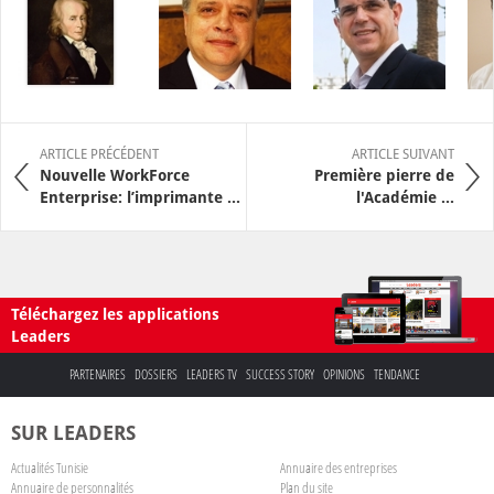
ARTICLE PRÉCÉDENT
ARTICLE SUIVANT
Nouvelle WorkForce
Première pierre de
Enterprise: l’imprimante ...
l'Académie ...
Téléchargez les applications
Leaders
PARTENAIRES
DOSSIERS
LEADERS TV
SUCCESS STORY
OPINIONS
TENDANCE
SUR LEADERS
Actualités Tunisie
Annuaire des entreprises
Annuaire de personnalités
Plan du site