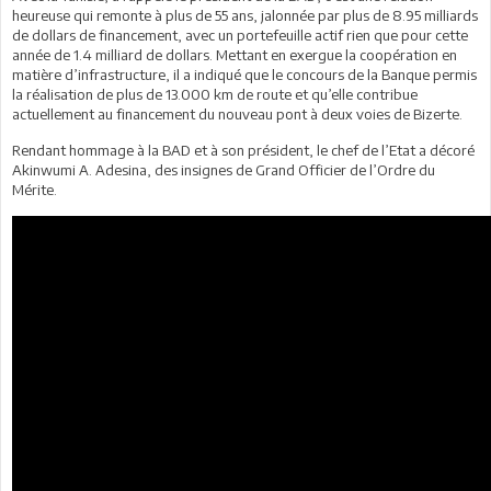
heureuse qui remonte à plus de 55 ans, jalonnée par plus de 8.95 milliards
de dollars de financement, avec un portefeuille actif rien que pour cette
année de 1.4 milliard de dollars. Mettant en exergue la coopération en
matière d’infrastructure, il a indiqué que le concours de la Banque permis
la réalisation de plus de 13.000 km de route et qu’elle contribue
actuellement au financement du nouveau pont à deux voies de Bizerte.
Rendant hommage à la BAD et à son président, le chef de l’Etat a décoré
Akinwumi A. Adesina, des insignes de Grand Officier de l’Ordre du
Mérite.