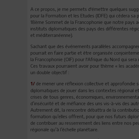
A ce propos, je me permets d'émettre quelques suggstio
pour la Formation et les Etudes (IDFE) qui cédera sa
18ème Sommet de la Francophonie que notre pays ac
instituts diplomatiques des pays des différentes régi
et méditerranéenne).
Sachant que des événements parallèles accompagner
pourrait en faire partie et être organisée conjointeme
la Francophonie (OIF) pour l'Afrique du Nord qui sera i
Ces travaux pourraient avoir pour thème « les académie
un double objectif :
de mener une réflexion collective et approfondie su
1/
diplomatiques de jouer dans les contextes régional et 
crises de tous genres, économiques, environnementale
d’insécurité et de méfiance des uns vis-à-vis des autr
Autrement dit, la rencontre débattra de la contributio
formation qu’elles offrent, pour que nos futurs dip
de contribuer au resserrement des liens entre nos peup
régionale qu’à l’échelle planétaire.