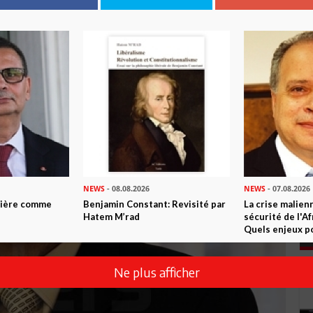
NEWS
- 08.08.2026
NEWS
- 07.08.2026
ntière comme
Benjamin Constant: Revisité par
La crise malien
Hatem M’rad
sécurité de l'A
Quels enjeux po
Ne plus afficher