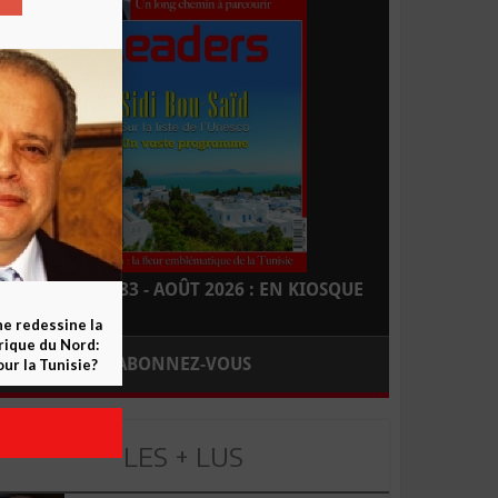
LEADERS N° 183 - AOÛT 2026 : EN KIOSQUE
ne redessine la
frique du Nord:
ABONNEZ-VOUS
ur la Tunisie?
LES + LUS