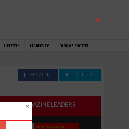
LIFESTYLE
LEADERS TV
ALBUMS PHOTOS
PARTAGER
TWEETER
MAGAZINE LEADERS