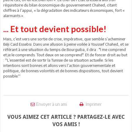
réquisitoire du bilan économique du gouvernement Chahed, citant
chiffres à l’appui, « la dégradation des indicateurs économiques, fort «
alarmants ».
... Et tout devient possible!
Mais, c’est vers une sortie de crise, impérative, que semble s’acheminer
Béji Caïd Essebsi. Dans une allusion à peine voilée à Youssef Chahed, et se
référant à une situation du temps de Bourguiba, il dira : "l me comprend
et je le comprends. Tout deux on se comprend". Et de foncer droit au but
: ''L’essentiel est de sortir la Tunisie de sa situation actuelle. Si les
intentions sont bonnes et allons vers l’action gouvernementale et
politique, de bonnes volontés et de bonnes dispositions, tout devient
possible.''
Envoyer à un ami
Imprimer
VOUS AIMEZ CET ARTICLE ? PARTAGEZ-LE AVEC
VOS AMIS !