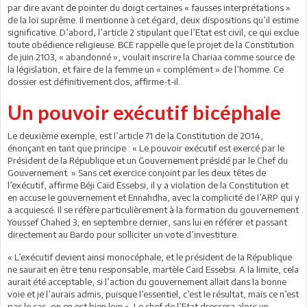
par dire avant de pointer du doigt certaines « fausses interprétations »
de la loi suprême. Il mentionne à cet égard, deux dispositions qu’il estime
significative. D’abord, l’article 2 stipulant que l’Etat est civil, ce qui exclue
toute obédience religieuse. BCE rappelle que le projet de la Constitution
de juin 2103, « abandonné », voulait inscrire la Chariaa comme source de
la législation, et faire de la femme un « complément » de l’homme. Ce
dossier est définitivement clos, affirme-t-il.
Un pouvoir exécutif bicéphale
Le deuxième exemple, est l’article 71 de la Constitution de 2014,
énonçant en tant que principe : « Le pouvoir exécutif est exercé par le
Président de la République et un Gouvernement présidé par le Chef du
Gouvernement. » Sans cet exercice conjoint par les deux têtes de
l’exécutif, affirme Béji Caïd Essebsi, il y a violation de la Constitution et
en accuse le gouvernement et Ennahdha, avec la complicité de l’ARP qui y
a acquiescé. Il se réfère particulièrement à la formation du gouvernement
Youssef Chahed 3, en septembre dernier, sans lui en référer et passant
directement au Bardo pour solliciter un vote d’investiture.
« L’exécutif devient ainsi monocéphale, et le président de la République
ne saurait en être tenu responsable, martèle Caïd Essebsi. A la limite, cela
aurait été acceptable, si l’action du gouvernement allait dans la bonne
voie et je l’aurais admis, puisque l’essentiel, c’est le résultat, mais ce n’est
pas le cas, on en est bien loin ». Le chef de l’Etat dressera alors un