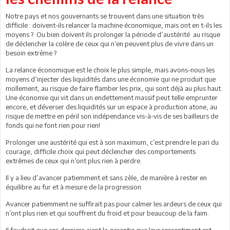
Notre pays et nos gouvernants se trouvent dans une situation très
difficile : doivent-ils relancer la machine économique, mais ont en t-ils les
moyens ? Ou bien doivent ils prolonger la période d’austérité au risque
de déclencher la colère de ceux qui n’en peuvent plus de vivre dans un
besoin extrême ?
La relance économique est le choix le plus simple, mais avons-nous les
moyens d’injecter des liquidités dans une économie qui ne produit que
mollement, au risque de faire flamber les prix, qui sont déjà au plus haut.
Une économie qui vit dans un endettement massif peut telle emprunter
encore, et déverser des liquidités sur un espace à production atone, au
risque de mettre en péril son indépendance vis-à-vis de ses bailleurs de
fonds qui ne font rien pour rien!
Prolonger une austérité qui est à son maximum, c’est prendre le pari du
courage, difficile choix qui peut déclencher des comportements
extrêmes de ceux qui n’ont plus rien à perdre.
Il y a lieu d’avancer patiemment et sans zèle, de manière à rester en
équilibre au fur et à mesure de la progression.
Avancer patiemment ne suffirait pas pour calmer les ardeurs de ceux qui
n’ont plus rien et qui souffrent du froid et pour beaucoup de la faim.
Il faudrait que ces derniers aient la garantie que leur ressentiment est