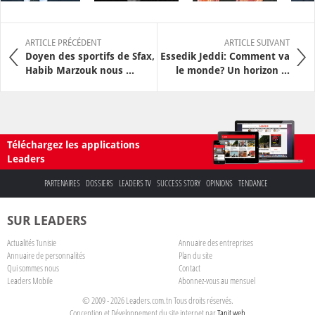
ARTICLE PRÉCÉDENT
ARTICLE SUIVANT
Doyen des sportifs de Sfax,
Essedik Jeddi: Comment va
Habib Marzouk nous ...
le monde? Un horizon ...
Téléchargez les applications
Leaders
PARTENAIRES
DOSSIERS
LEADERS TV
SUCCESS STORY
OPINIONS
TENDANCE
SUR LEADERS
Actualités Tunisie
Annuaire des entreprises
Annuaire de personnalités
Plan du site
Qui sommes nous
Contact
Leaders Mobile
Abonnez-vous au mensuel
© 2009 - 2026 Leaders.com.tn Tous droits réservés.
Conception et Développement du site internet par
Tanit web