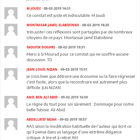
M JOUDI
- 08-02-2019 14:31
Ce constat est juste et indiscutable. M Joudi
MONTASSAR JAMIL ELABIDINNE
- 08-02-2019 18:20
très juste ! ces réflexions sont partagées par de nombreux
citoyens de ce pays. Montassar Jamil Elabidinne
TAOUFIK DOGHRI
- 08-02-2019 19:31
Merci à Si Mourad pour ce constat qui ne souffre aucune
discussion. TD
JEAN LOUIS NIZAN
- 09-02-2019 15:51
Je crois bien que détruire une économie ou la faire régresser
c'est facile, alors que la reconstruire est autrement plus
difficile. JLN.NIZAN
ANIS BEN ALI ABID
- 09-02-2019 16:59
Le règne du tout pour soi sûrement . Dommage pour notre
belle Tubisie. Ali Abid
ABDELLATIF MZAH
- 09-02-2019 18:57
RAS sinon la modération habituelle de l’auteur qui écrit ce
qu’il pense dans un langage d’une extrême élégance
critique. A lire et à relire! AM