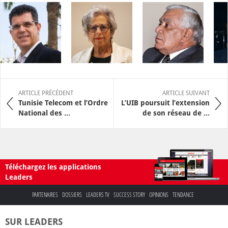
ARTICLE PRÉCÉDENT
ARTICLE SUIVANT
Tunisie Telecom et l’Ordre
L’UIB poursuit l’extension
National des ...
de son réseau de ...
Téléchargez les applications
Leaders
PARTENAIRES
DOSSIERS
LEADERS TV
SUCCESS STORY
OPINIONS
TENDANCE
SUR LEADERS