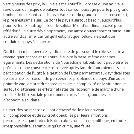
vertigineuse des prix, la Tunisie est aujourd’hui grosse d’une nouvelle
révolution qui risque de balayer tout sur son passage pour le plus grand
bonheur des tenants du chaos créateur et du grand soir. Heureusement,
le pire n’est jamais sûr. Ce dont le pays a surtout besoin, aujourd'hui,
pour éviter le naufrage, c’est de solidarité et d’un climat apaisé pour
réfléchir à un autre développement, une autre gouvernance et surtout un
autre syndicalisme. Car tel qu’il est pratiqué, celui-ci ne peut que
conduire le pays à sa perte.
Oui Il faut en finir avec ce syndicalisme de papa dont le rôle se limite à
revendiquer encore et toujours, à suivre la base, même dans ses
égarements. Les déclarations de Noureddine Taboubi sont peut-être les
prémices d’une conscience retrouvée après tant de fourvoiements. La
participation de l'Ugtt à la gestion de l’Etat permettrait aux syndicalistes
de sortir de leur cocon, de percevoir les problèmes du pays d'un autre
point de vue, de prendre conscience de la complexité de la situation et
surtout d’atténuer les effets néfastes de l’économie de marché d’une
couche de fibre sociale pour donner corps à leur grand dessein
d’économie solidaire.
Laisser des politicards qui ont dépassé de loin leur niveau
d'incompétence et de surcroît obnubilés par leurs ambitions
personnelles, gambader tels des cabris sur la scène politique, en toute
irresponsabilité, serait plus qu’un crime, une faute.