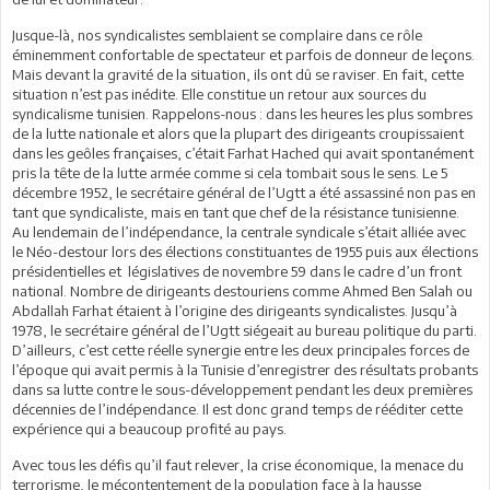
Jusque-là, nos syndicalistes semblaient se complaire dans ce rôle
éminemment confortable de spectateur et parfois de donneur de leçons.
Mais devant la gravité de la situation, ils ont dû se raviser. En fait, cette
situation n’est pas inédite. Elle constitue un retour aux sources du
syndicalisme tunisien. Rappelons-nous : dans les heures les plus sombres
de la lutte nationale et alors que la plupart des dirigeants croupissaient
dans les geôles françaises, c’était Farhat Hached qui avait spontanément
pris la tête de la lutte armée comme si cela tombait sous le sens. Le 5
décembre 1952, le secrétaire général de l’Ugtt a été assassiné non pas en
tant que syndicaliste, mais en tant que chef de la résistance tunisienne.
Au lendemain de l’indépendance, la centrale syndicale s’était alliée avec
le Néo-destour lors des élections constituantes de 1955 puis aux élections
présidentielles et législatives de novembre 59 dans le cadre d’un front
national. Nombre de dirigeants destouriens comme Ahmed Ben Salah ou
Abdallah Farhat étaient à l’origine des dirigeants syndicalistes. Jusqu’à
1978, le secrétaire général de l’Ugtt siégeait au bureau politique du parti.
D’ailleurs, c’est cette réelle synergie entre les deux principales forces de
l’époque qui avait permis à la Tunisie d’enregistrer des résultats probants
dans sa lutte contre le sous-développement pendant les deux premières
décennies de l’indépendance. Il est donc grand temps de rééditer cette
expérience qui a beaucoup profité au pays.
Avec tous les défis qu’il faut relever, la crise économique, la menace du
terrorisme, le mécontentement de la population face à la hausse