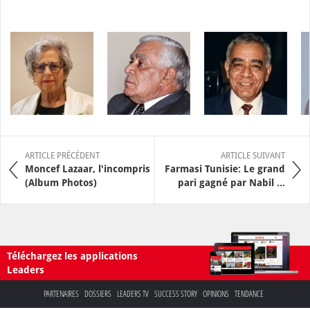
ARTICLE PRÉCÉDENT
ARTICLE SUIVANT
Moncef Lazaar, l'incompris
Farmasi Tunisie: Le grand
(Album Photos)
pari gagné par Nabil ...
Téléchargez les applications
Leaders
PARTENAIRES
DOSSIERS
LEADERS TV
SUCCESS STORY
OPINIONS
TENDANCE