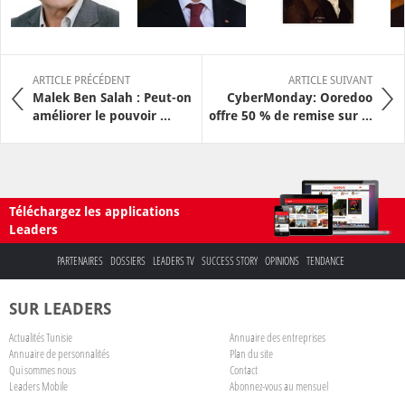
ARTICLE PRÉCÉDENT
ARTICLE SUIVANT
Malek Ben Salah : Peut-on
CyberMonday: Ooredoo
améliorer le pouvoir ...
offre 50 % de remise sur ...
Téléchargez les applications
Leaders
PARTENAIRES
DOSSIERS
LEADERS TV
SUCCESS STORY
OPINIONS
TENDANCE
SUR LEADERS
Actualités Tunisie
Annuaire des entreprises
Annuaire de personnalités
Plan du site
Qui sommes nous
Contact
Leaders Mobile
Abonnez-vous au mensuel