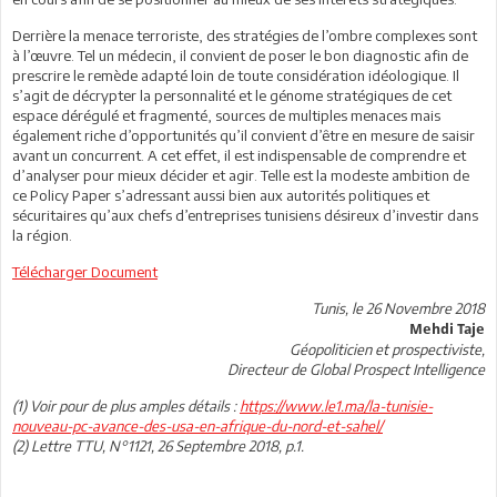
Derrière la menace terroriste, des stratégies de l’ombre complexes sont
à l’œuvre. Tel un médecin, il convient de poser le bon diagnostic afin de
prescrire le remède adapté loin de toute considération idéologique. Il
s’agit de décrypter la personnalité et le génome stratégiques de cet
espace dérégulé et fragmenté, sources de multiples menaces mais
également riche d’opportunités qu’il convient d’être en mesure de saisir
avant un concurrent. A cet effet, il est indispensable de comprendre et
d’analyser pour mieux décider et agir. Telle est la modeste ambition de
ce Policy Paper s’adressant aussi bien aux autorités politiques et
sécuritaires qu’aux chefs d’entreprises tunisiens désireux d’investir dans
la région.
Télécharger Document
Tunis, le 26 Novembre 2018
Mehdi Taje
Géopoliticien et prospectiviste,
Directeur de Global Prospect Intelligence
(1) Voir pour de plus amples détails :
https://www.le1.ma/la-tunisie-
nouveau-pc-avance-des-usa-en-afrique-du-nord-et-sahel/
(2)
Lettre TTU, N°1121, 26 Septembre 2018, p.1.