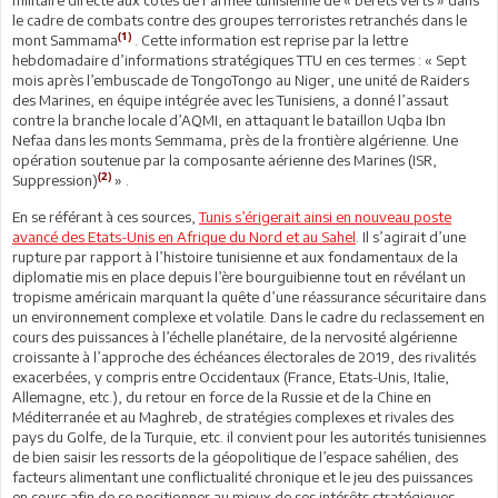
le cadre de combats contre des groupes terroristes retranchés dans le
(1)
mont Sammama
. Cette information est reprise par la lettre
hebdomadaire d’informations stratégiques TTU en ces termes : « Sept
mois après l’embuscade de TongoTongo au Niger, une unité de Raiders
des Marines, en équipe intégrée avec les Tunisiens, a donné l’assaut
contre la branche locale d’AQMI, en attaquant le bataillon Uqba Ibn
Nefaa dans les monts Semmama, près de la frontière algérienne. Une
opération soutenue par la composante aérienne des Marines (ISR,
(2)
Suppression)
» .
En se référant à ces sources,
Tunis s’érigerait ainsi en nouveau poste
avancé des Etats-Unis en Afrique du Nord et au Sahel
. Il s’agirait d’une
rupture par rapport à l’histoire tunisienne et aux fondamentaux de la
diplomatie mis en place depuis l’ère bourguibienne tout en révélant un
tropisme américain marquant la quête d’une réassurance sécuritaire dans
un environnement complexe et volatile. Dans le cadre du reclassement en
cours des puissances à l’échelle planétaire, de la nervosité algérienne
croissante à l’approche des échéances électorales de 2019, des rivalités
exacerbées, y compris entre Occidentaux (France, Etats-Unis, Italie,
Allemagne, etc.), du retour en force de la Russie et de la Chine en
Méditerranée et au Maghreb, de stratégies complexes et rivales des
pays du Golfe, de la Turquie, etc. il convient pour les autorités tunisiennes
de bien saisir les ressorts de la géopolitique de l’espace sahélien, des
facteurs alimentant une conflictualité chronique et le jeu des puissances
en cours afin de se positionner au mieux de ses intérêts stratégiques.