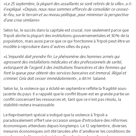
«Le 25 septembre, la plupart des assaillants se sont retirés de la ville», a-t-
il expliqué. «Depuis, nous nous sommes efforcés de consolider ce cessez-
le-feu, sur le terrain et au niveau politique, pour minimiser la perspective
d’une crise similaire»
.
Selon lui, le succès dans la capitale est crucial, non seulement parce que
Tripoli abrite la plupart des institutions gouvernementales et 30% de la
population, mais aussi parce que ce qui fonctionne à Tripoli peut être un
modèle à reproduire dans d’autres villes du pays.
«L'impunité doit prendre fin. Le phénomène des hommes armés qui
agressent des installations médicales et des professionnels de santé,
extorquent de l'argent à des institutions financières et des femmes qui
font la queue pour obtenir des services bancaires est immoral, illégal et
criminel. Cela doit cesser immédiatement»
, a dit M. Salamé.
Selon lui, la violence qui a éclaté en septembre reflète la fragilité sous-
jacente du pays. Il a rappelé que le conflit libyen est en grande partie un
conflit concernant les ressources et, tant que ce n’est pas résolu, la
stabilité restera insaisissable.
Le Représentant spécial a indiqué que la violence à Tripoli a
paradoxalement offert une occasion unique d'introduire des réformes
économiques attendues depuis longtemps. Le 12 septembre, diverses
mesures économiques ont été lancées afin d’améliorer les conditions de