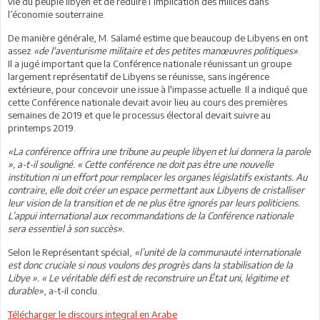
vie du peuple libyen et de réduire l’implication des milices dans
l’économie souterraine.
De manière générale, M. Salamé estime que beaucoup de Libyens en ont
assez
«de l'aventurisme militaire et des petites manœuvres politiques»
.
Il a jugé important que la Conférence nationale réunissant un groupe
largement représentatif de Libyens se réunisse, sans ingérence
extérieure, pour concevoir une issue à l'impasse actuelle. Il a indiqué que
cette Conférence nationale devait avoir lieu au cours des premières
semaines de 2019 et que le processus électoral devait suivre au
printemps 2019.
«La conférence offrira une tribune au peuple libyen et lui donnera la parole
», a-t-il souligné. « Cette conférence ne doit pas être une nouvelle
institution ni un effort pour remplacer les organes législatifs existants. Au
contraire, elle doit créer un espace permettant aux Libyens de cristalliser
leur vision de la transition et de ne plus être ignorés par leurs politiciens.
L’appui international aux recommandations de la Conférence nationale
sera essentiel à son succès».
Selon le Représentant spécial,
«l’unité de la communauté internationale
est donc cruciale si nous voulons des progrès dans la stabilisation de la
Libye ». « Le véritable défi est de reconstruire un État uni, légitime et
durable»
, a-t-il conclu.
Télécharger le discours integral en Arabe