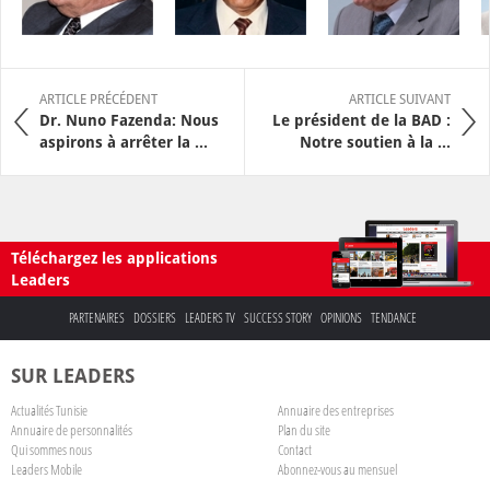
ARTICLE PRÉCÉDENT
ARTICLE SUIVANT
Dr. Nuno Fazenda: Nous
Le président de la BAD :
aspirons à arrêter la ...
Notre soutien à la ...
Téléchargez les applications
Leaders
PARTENAIRES
DOSSIERS
LEADERS TV
SUCCESS STORY
OPINIONS
TENDANCE
SUR LEADERS
Actualités Tunisie
Annuaire des entreprises
Annuaire de personnalités
Plan du site
Qui sommes nous
Contact
Leaders Mobile
Abonnez-vous au mensuel