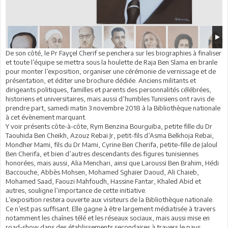
De son côté, le Pr Fayçel Cherif se penchera sur les biographies à finaliser
et toute l’équipe se mettra sous la houlette de Raja Ben Slama en branle
pour monter l’exposition, organiser une cérémonie de vernissage et de
présentation, et éditer une brochure dédiée. Anciens militants et
dirigeants politiques, familles et parents des personnalités célébrées,
historiens et universitaires, mais aussi d’humbles Tunisiens ont ravis de
prendre part, samedi matin 3 novembre 2018 à la Bibliothèque nationale
à cet évènement marquant.
Y voir présents côte-à-côte, Rym Benzina Bourguiba, petite fille du Dr
Taouhida Ben Cheikh, Azouz Rebai Jr, petit-fils d’Asma Belkhoja Rebai,
Mondher Mami, fils du Dr Mami, Cyrine Ben Cherifa, petite-fille de Jaloul
Ben Cherifa, et bien d’autres descendants des figures tunisiennes
honorées, mais aussi, Alia Menchari, ainsi que Laroussi Ben Brahim, Hédi
Baccouche, Abbès Mohsen, Mohamed Sghaïer Daoud, Ali Chaieb,
Mohamed Saad, Faouzi Mahfoudh, Hassine Fantar, Khaled Abid et
autres, souligne l’importance de cette initiative.
L’exposition restera ouverte aux visiteurs de la Bibliothèque nationale.
Ce n’est pas suffisant. Elle gagne à être largement médiatisée à travers
notamment les chaînes télé et les réseaux sociaux, mais aussi mise en
road-show dans des établissements secondaires à travers le pays.