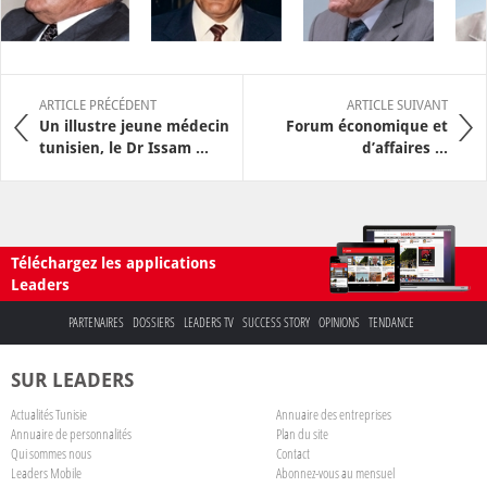
ARTICLE PRÉCÉDENT
ARTICLE SUIVANT
Un illustre jeune médecin
Forum économique et
tunisien, le Dr Issam ...
d’affaires ...
Téléchargez les applications
Leaders
PARTENAIRES
DOSSIERS
LEADERS TV
SUCCESS STORY
OPINIONS
TENDANCE
SUR LEADERS
Actualités Tunisie
Annuaire des entreprises
Annuaire de personnalités
Plan du site
Qui sommes nous
Contact
Leaders Mobile
Abonnez-vous au mensuel