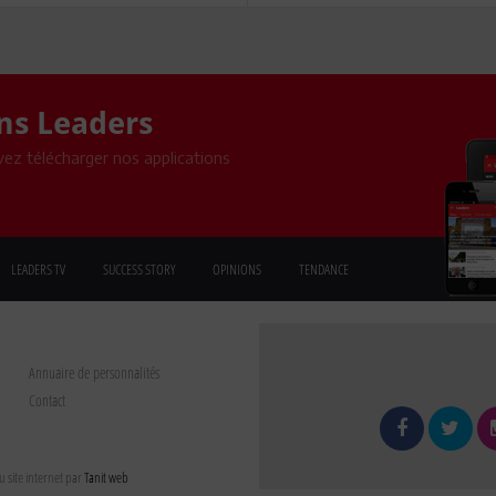
ons Leaders
ez télécharger nos applications
LEADERS TV
SUCCESS STORY
OPINIONS
TENDANCE
Annuaire de personnalités
Contact
 site internet par
Tanit web