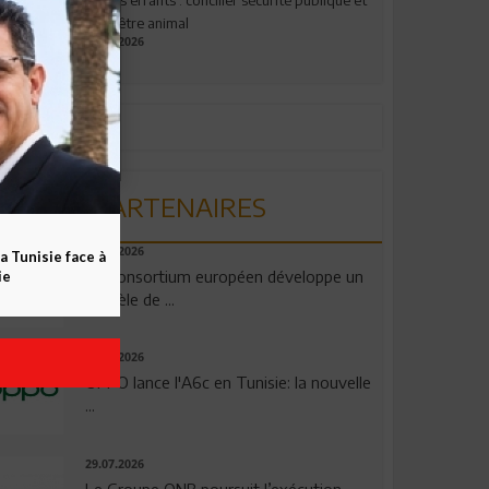
bien-être animal
17.07.2026
PARTENAIRES
06.08.2026
a Tunisie face à
Un consortium européen développe un
ie
modèle de ...
04.08.2026
OPPO lance l'A6c en Tunisie: la nouvelle
...
29.07.2026
Le Groupe QNB poursuit l’exécution