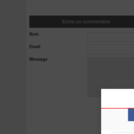
Ecrire un commentaire
Nom
Email
Message