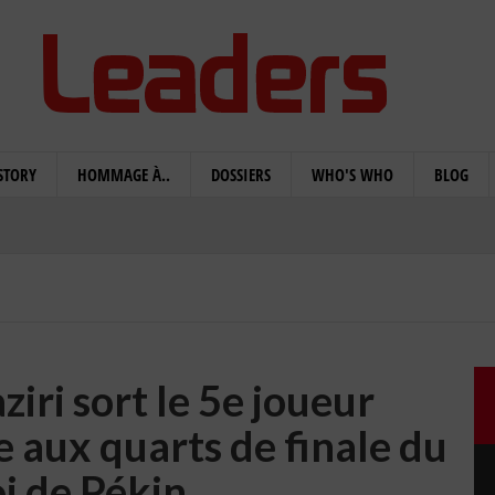
STORY
HOMMAGE À..
DOSSIERS
WHO'S WHO
BLOG
ziri sort le 5e joueur
e aux quarts de finale du
i de Pékin