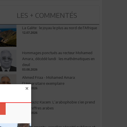
LES + COMMENTÉS
La Galite : le joyau le plus au nord de l'Afrique
12.07.2026
Hommages ponctués au recteur Mohamed
Amara, décédé lundi : les mathématiques en
deuil
03.08.2026
Ahmed Friaa - Mohamed Amara:
l’Universitaire exemplaire
04.08.2026
Abdelaziz Kacem: L’arabophobie s’en prend
aux chiffres arabes
09.07.2026
Chiens errants : concilier sécurité publique et