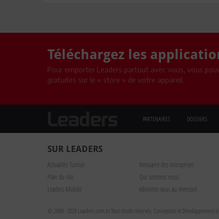
Téléchargez les applicati
Pour emporter Leaders partout avec vous, vous pouv
gratuites sur le « store » de votre appareil.
PARTENAIRES
DOSSIERS
SUR LEADERS
Actualités Tunisie
Annuaire des entreprises
Plan du site
Qui sommes nous
Leaders Mobile
Abonnez-vous au mensuel
© 2009 - 2026 Leaders.com.tn Tous droits réservés.
Conception et Développement du