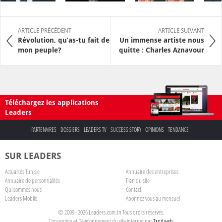
ARTICLE PRÉCÉDENT
ARTICLE SUIVANT
Révolution, qu’as-tu fait de
Un immense artiste nous
mon peuple?
quitte : Charles Aznavour
Téléchargez les applications
Leaders
PARTENAIRES
DOSSIERS
LEADERS TV
SUCCESS STORY
OPINIONS
TENDANCE
SUR LEADERS
Actualités Tunisie
Annuaire des entreprises
Annuaire de personnalités
Plan du site
Qui sommes nous
Contact
Leaders Mobile
Abonnez-vous au mensuel
© 2009 - 2026 Leaders.com.tn Tous droits réservés.
Conception et Développement du site internet par
Tanit web