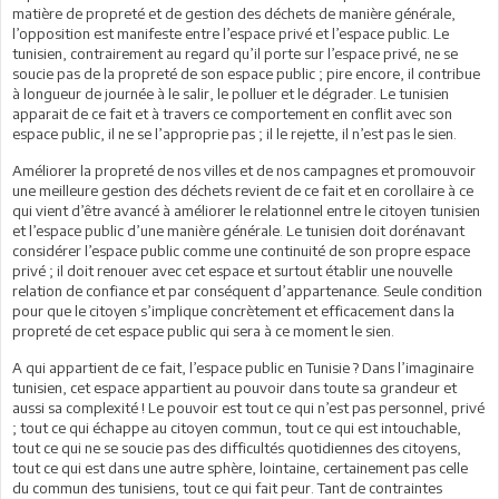
matière de propreté et de gestion des déchets de manière générale,
l’opposition est manifeste entre l’espace privé et l’espace public. Le
tunisien, contrairement au regard qu’il porte sur l’espace privé, ne se
soucie pas de la propreté de son espace public ; pire encore, il contribue
à longueur de journée à le salir, le polluer et le dégrader. Le tunisien
apparait de ce fait et à travers ce comportement en conflit avec son
espace public, il ne se l’approprie pas ; il le rejette, il n’est pas le sien.
Améliorer la propreté de nos villes et de nos campagnes et promouvoir
une meilleure gestion des déchets revient de ce fait et en corollaire à ce
qui vient d’être avancé à améliorer le relationnel entre le citoyen tunisien
et l’espace public d’une manière générale. Le tunisien doit dorénavant
considérer l’espace public comme une continuité de son propre espace
privé ; il doit renouer avec cet espace et surtout établir une nouvelle
relation de confiance et par conséquent d’appartenance. Seule condition
pour que le citoyen s’implique concrètement et efficacement dans la
propreté de cet espace public qui sera à ce moment le sien.
A qui appartient de ce fait, l’espace public en Tunisie ? Dans l’imaginaire
tunisien, cet espace appartient au pouvoir dans toute sa grandeur et
aussi sa complexité ! Le pouvoir est tout ce qui n’est pas personnel, privé
; tout ce qui échappe au citoyen commun, tout ce qui est intouchable,
tout ce qui ne se soucie pas des difficultés quotidiennes des citoyens,
tout ce qui est dans une autre sphère, lointaine, certainement pas celle
du commun des tunisiens, tout ce qui fait peur. Tant de contraintes