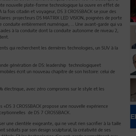
e nouvelle plate-forme technologique lui ouvre en effet de
A la fois citadin et voyageur, DS 3 CROSSBACK se joue des
ulaires: projecteurs DS MATRIX LED VISION, poignées de porte
e conduite entièrement numérique, … Une avant-garde qui va
d’aides à la conduite dont la conduite autonome de niveau 2,
dent.
nts qui recherchent les dernières technologies, un SUV à la
onde génération de DS: leadership technologiqueet
iles écrit un nouveau chapitre de son histoire: celui de
électrique, avec zéro compromis sur le style et les
es «DS 3 CROSSBACK propose une nouvelle expérience
 exceptionnelles de DS 7 CROSSBACK.
r une clientèle exigeante, qui ne veut rien sacrifier à la taille
t séduits par son design sculptural, la créativité de ses
s détails. Et les technologies d’avant-garde permettront aux