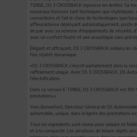
TENSE, DS 3 CROSSBACK repousse les limites. Sa tout
nouveaux horizons tant techniques que stylistiques. 
conventions et fait le choix de technologies spectac
affleurantesse déployant automatiquement, poste d
de pair avec sa richesse d’équipements de sécurité, 
avec un confort feutré et une acoustique sans précé
Élégant et attrayant, DS 3 CROSSBACK séduira les clie
fois styléet dynamique.
«DS 3 CROSSBACK s’inscrit parfaitement dans la sec
raffinement unique. Avec DS 3 CROSSBACK, DS Automob
l’électrification.
Dans sa version E-TENSE, DS 3 CROSSBACK est 100 % 
prestations.»
Yves Bonnefont, Directeur Général de DS Automobil
automobile, unique, dans la lignée des prestations
Tous les ingrédients sont réunis pour séduire et fidélise
et à la compacité. Les amateurs de beaux objets seron
intérieurs et le soin apporté jusque dans les moindre