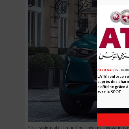
PARTENAIRES
- 07.08
L’ATB renforce 
auprès des phar
d’officine grâce 
avec le SPOT
Style sculptural et proportions inédites, innovations 