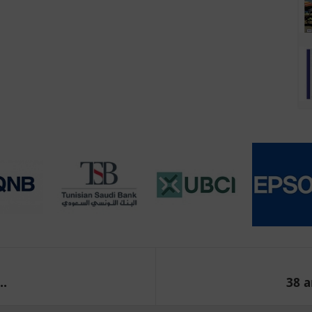
..
38 a