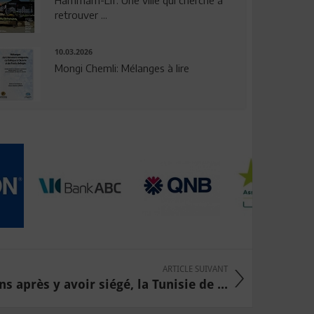
Hammam-Lif: Une ville qui cherche à
retrouver ...
10.03.2026
Mongi Chemli: Mélanges à lire
ARTICLE SUIVANT
ns après y avoir siégé, la Tunisie de ...