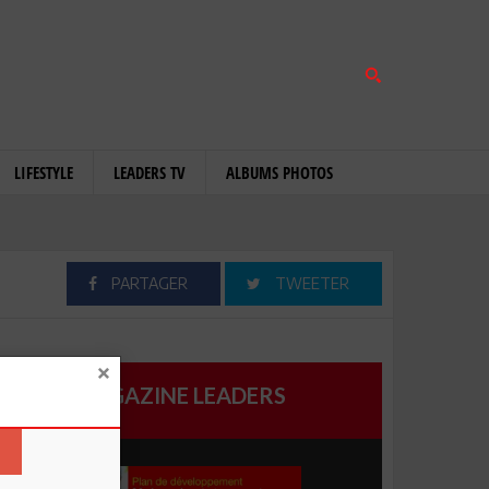
LIFESTYLE
LEADERS TV
ALBUMS PHOTOS
PARTAGER
TWEETER
MAGAZINE LEADERS