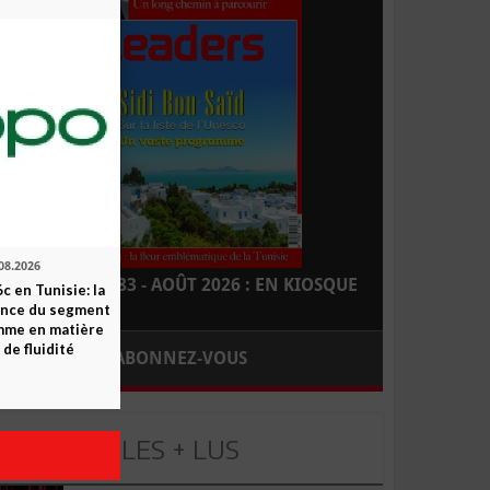
08.2026
LEADERS N° 183 - AOÛT 2026 : EN KIOSQUE
c en Tunisie: la
ence du segment
mme en matière
 de fluidité
ABONNEZ-VOUS
LES + LUS