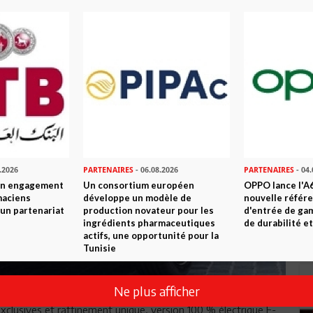
.2026
PARTENAIRES
- 06.08.2026
PARTENAIRES
- 04.
son engagement
Un consortium européen
OPPO lance l'A6
maciens
développe un modèle de
nouvelle référ
à un partenariat
production novateur pour les
d'entrée de ga
ingrédients pharmaceutiques
de durabilité et
actifs, une opportunité pour la
Tunisie
Ne plus afficher
exclusives et raffinement unique, version 100 % électrique E-