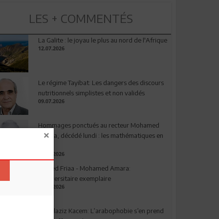
LES + COMMENTÉS
La Galite : le joyau le plus au nord de l'Afrique
12.07.2026
Le régime Tayibat: Les dangers des discours
nutritionnels simplistes et non validés
09.07.2026
Hommages ponctués au recteur Mohamed
Amara, décédé lundi : les mathématiques en
deuil
03.08.2026
Ahmed Friaa - Mohamed Amara:
l’Universitaire exemplaire
04.08.2026
Abdelaziz Kacem: L’arabophobie s’en prend