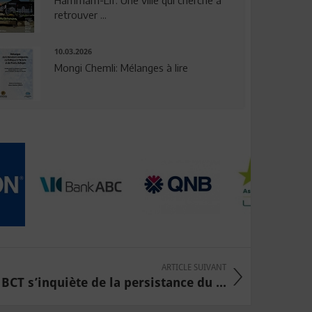
Hammam-Lif: Une ville qui cherche à
retrouver ...
10.03.2026
Mongi Chemli: Mélanges à lire
ARTICLE SUIVANT
 BCT s’inquiète de la persistance du ...