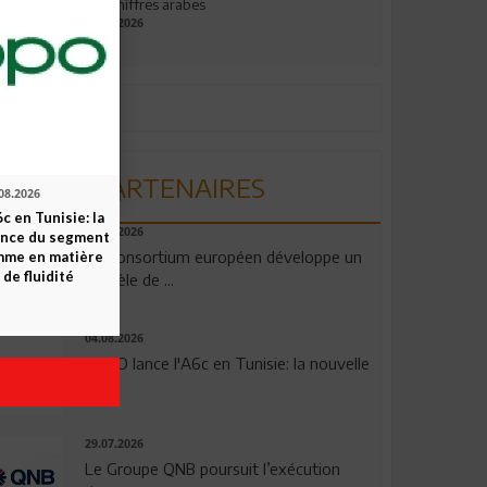
aux chiffres arabes
09.07.2026
PARTENAIRES
08.2026
c en Tunisie: la
06.08.2026
ence du segment
Un consortium européen développe un
mme en matière
 de fluidité
modèle de ...
04.08.2026
OPPO lance l'A6c en Tunisie: la nouvelle
...
29.07.2026
Le Groupe QNB poursuit l’exécution