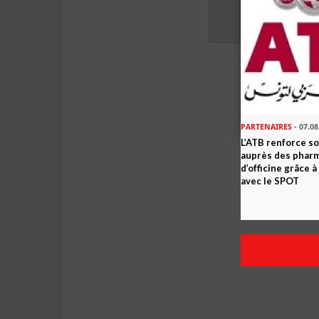
PARTENAIRES
- 07.08
L’ATB renforce 
auprès des phar
d’officine grâce 
avec le SPOT