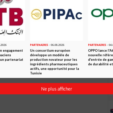
Envoyer
.2026
PARTENAIRES
- 06.08.2026
PARTENAIRES
- 04.
son engagement
Un consortium européen
OPPO lance l'A6
maciens
développe un modèle de
nouvelle référ
à un partenariat
production novateur pour les
d'entrée de ga
ingrédients pharmaceutiques
de durabilité et
actifs, une opportunité pour la
Tunisie
Ne plus afficher