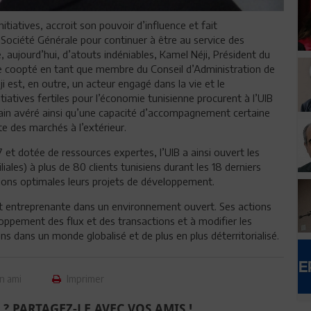
nitiatives, accroit son pouvoir d’influence et fait
ociété Générale pour continuer à être au service des
, aujourd’hui, d’atouts indéniables, Kamel Néji, Président du
tre coopté en tant que membre du Conseil d’Administration de
 est, en outre, un acteur engagé dans la vie et le
iatives fertiles pour l’économie tunisienne procurent à l’UIB
icain avéré ainsi qu’une capacité d’accompagnement certaine
te des marchés à l’extérieur.
 et dotée de ressources expertes, l’UIB a ainsi ouvert les
liales) à plus de 80 clients tunisiens durant les 18 derniers
ions optimales leurs projets de développement.
e et entreprenante dans un environnement ouvert. Ses actions
eloppement des flux et des transactions et à modifier les
ns dans un monde globalisé et de plus en plus déterritorialisé.
n ami
Imprimer
 ? PARTAGEZ-LE AVEC VOS AMIS !