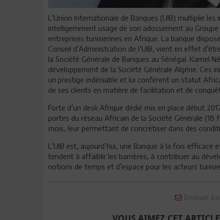
L’Union Internationale de Banques (UIB) multiplie les i
intelligemment usage de son adossement au Groupe S
entreprises tunisiennes en Afrique. La banque dispose
Conseil d’Administration de l’UIB, vient en effet d’ê
la Société Générale de Banques au Sénégal. Kamel Néji
développement de la Société Générale Algérie. Ces init
un prestige indéniable et lui confèrent un statut Afr
de ses clients en matière de facilitation et de conquê
Forte d’un desk Afrique dédié mis en place début 2017
portes du réseau Africain de la Société Générale (18 fi
mois, leur permettant de concrétiser dans des condit
L’UIB est, aujourd’hui, une Banque à la fois efficac
tendent à affaiblir les barrières, à contribuer au dév
notions de temps et d’espace pour les acteurs tunisie
Envoyer à u
VOUS AIMEZ CET ARTICLE