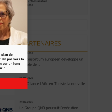
aux chiffres arabes
09.07.2026
PARTENAIRES
06.08.2026
e plan de
Un consortium européen développe un
 Un pas vers la
n sur un long
modèle de ...
rir
04.08.2026
OPPO lance l'A6c en Tunisie: la nouvelle
...
29.07.2026
Le Groupe QNB poursuit l’exécution