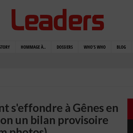
STORY
HOMMAGE À..
DOSSIERS
WHO'S WHO
BLOG
nt s'effondre à Gênes en
lon un bilan provisoire
m photos)