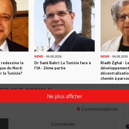
n ami
Imprimer
 ? PARTAGEZ-LE AVEC VOS AMIS !
NEWS
- 06.08.2026
NEWS
- 06.08.2026
 redessine la
Dr Sami Bahri: La Tunisie face à
Riadh Zghal - L
TWEETER
ABONNEZ-VOUS
ique du Nord:
l'IA - 2ème partie
développement:
 la Tunisie?
décentralisatio
chemin à parcou
R CET ARTICLE
Ne plus afficher
0
Commentaires
Commenter