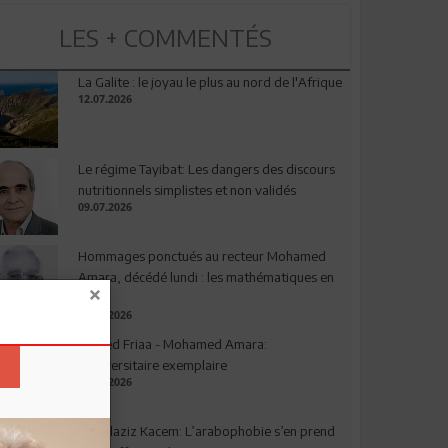
LES + COMMENTÉS
La Galite : le joyau le plus au nord de l'Afrique
12.07.2026
Le régime Tayibat: Les dangers des discours
nutritionnels simplistes et non validés
09.07.2026
Hommages ponctués au recteur Mohamed
Amara, décédé lundi : les mathématiques en
deuil
03.08.2026
Ahmed Friaa - Mohamed Amara:
l’Universitaire exemplaire
04.08.2026
Abdelaziz Kacem: L’arabophobie s’en prend