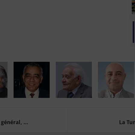
énéral, ...
La Tun