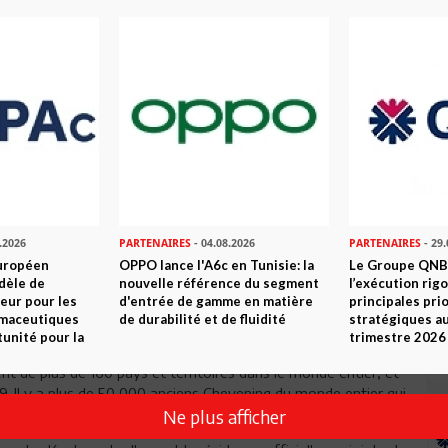
ce
pour obtenir des renseignements détaillés sur les critères
.2026
PARTENAIRES
- 04.08.2026
PARTENAIRES
- 29.
de bourses d'études du gouvernement du Royaume-Uni,
uropéen
OPPO lance l'A6c en Tunisie: la
Le Groupe QNB
) et des organisations partenaires. Les bourses d'études
dèle de
nouvelle référence du segment
l’exécution rig
 d’un an, ont enseigné des degrés de maîtrise-pour les
eur pour les
d'entrée de gamme en matière
principales pri
de futurs dirigeants, décideurs, et des formateurs d'opinion.
rmaceutiques
de durabilité et de fluidité
stratégiques a
tunité pour la
trimestre 2026
nt devenues, depuis, un prestigieux programme international
 de plus de 160 pays et territoires dans le monde entier, et
. Il y a plus de 50 000 anciens Chevening du monde entier qui
 considéré.
Ne plus afficher