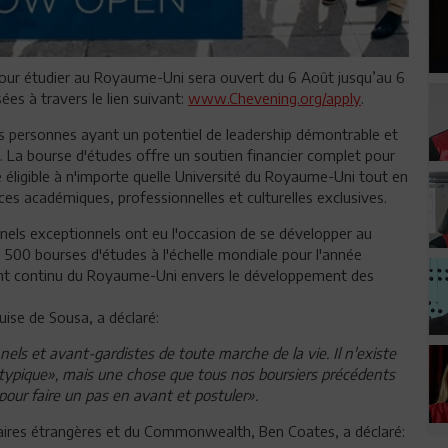
ur étudier au Royaume-Uni sera ouvert du 6 Août jusqu’au 6
s à travers le lien suivant:
www.Chevening.org/apply
.
s personnes ayant un potentiel de leadership démontrable et
 La bourse d'études offre un soutien financier complet pour
se éligible à n'importe quelle Université du Royaume-Uni tout en
es académiques, professionnelles et culturelles exclusives.
nels exceptionnels ont eu l'occasion de se développer au
1 500 bourses d'études à l'échelle mondiale pour l'année
nt continu du Royaume-Uni envers le développement des
se de Sousa, a déclaré:
ls et avant-gardistes de toute marche de la vie. Il n'existe
typique», mais une chose que tous nos boursiers précédents
pour faire un pas en avant et postuler».
faires étrangères et du Commonwealth, Ben Coates, a déclaré: