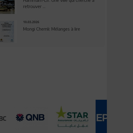
Hammam-Lif: Une ville qui cherche à
retrouver ...
10.03.2026
Mongi Chemli: Mélanges à lire