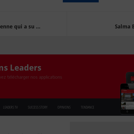
nne qui a su ...
Salma E
ons Leaders
ez télécharger nos applications
LEADERS TV
SUCCESS STORY
OPINIONS
TENDANCE