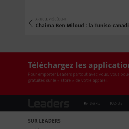
ARTICLE PRÉCÉDENT
Chaima Ben Miloud : la Tuniso-canadie
Téléchargez les applicati
Pour emporter Leaders partout avec vous, vous pouv
gratuites sur le « store » de votre appareil.
PARTENAIRES
DOSSIERS
SUR LEADERS