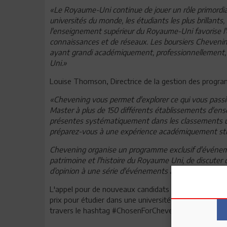
«Le Royaume-Uni continue de jouer un rôle primordial
universités du monde, les étudiants les plus brillants,
l'enseignement supérieur du Royaume-Uni favorise l'é
connaissances et de réseaux. Les boursiers Cheven
ayant grandi académiquement, professionnellement, 
Uni.»
Louise Thomson, Directrice de la gestion des progra
«Chevening vous permet d'explorer ce qui vous passi
Master à plus de 150 différents établissements d'ens
présentes systématiquement dans les classements univ
préparez-vous à une expérience académiquement sti
Chevening organise un programme exclusif d'événemen
patrimoine et l'histoire du Royaume Uni, de discuter de
d’opinion à une série d'événements académiques, cult
L'appel pour de nouveaux candidats vient suite à la s
prix pour étudier dans une université Britannique cet
travers le hashtag #ChosenForChevening sur Twitter