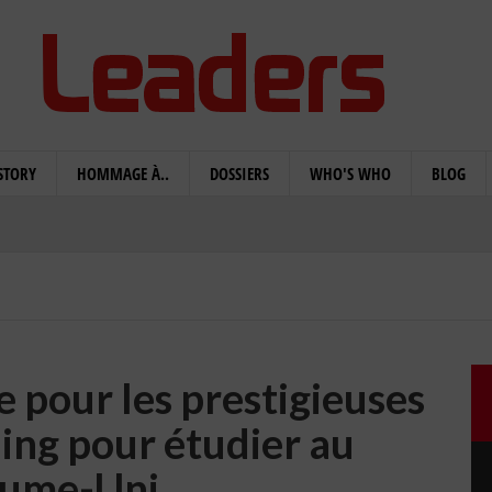
STORY
HOMMAGE À..
DOSSIERS
WHO'S WHO
BLOG
 pour les prestigieuses
ing pour étudier au
ume-Uni