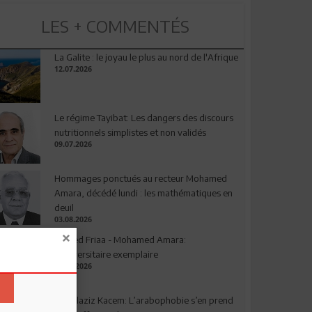
LES + COMMENTÉS
La Galite : le joyau le plus au nord de l'Afrique
12.07.2026
Le régime Tayibat: Les dangers des discours
nutritionnels simplistes et non validés
09.07.2026
Hommages ponctués au recteur Mohamed
Amara, décédé lundi : les mathématiques en
deuil
03.08.2026
Ahmed Friaa - Mohamed Amara:
l’Universitaire exemplaire
04.08.2026
Abdelaziz Kacem: L’arabophobie s’en prend