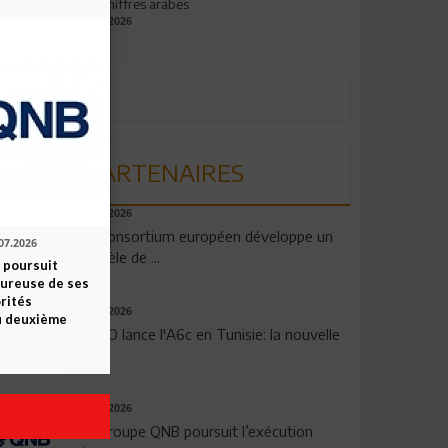
aux chiffres arabes
09.07.2026
PARTENAIRES
06.08.2026
Un consortium européen développe un
07.2026
modèle de ...
 poursuit
oureuse de ses
orités
04.08.2026
u deuxième
OPPO lance l'A6c en Tunisie: la nouvelle
...
29.07.2026
Le Groupe QNB poursuit l’exécution