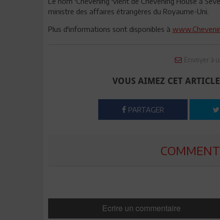
Le nom 'Chevening 'vient de Chevening House à Seveno
ministre des affaires étrangères du Royaume-Uni.
Plus d'informations sont disponibles à
www.Chevenin
Envoyer à u
VOUS AIMEZ CET ARTICLE
PARTAGER
COMMENTE
Ecrire un commentaire