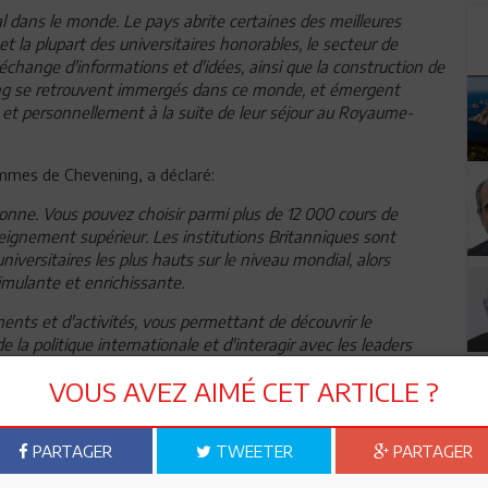
 dans le monde. Le pays abrite certaines des meilleures
 et la plupart des universitaires honorables, le secteur de
change d'informations et d'idées, ainsi que la construction de
ing se retrouvent immergés dans ce monde, et émergent
et personnellement à la suite de leur séjour au Royaume-
mmes de Chevening, a déclaré:
onne. Vous pouvez choisir parmi plus de 12 000 cours de
eignement supérieur. Les institutions Britanniques sont
ersitaires les plus hauts sur le niveau mondial, alors
mulante et enrichissante.
ts et d'activités, vous permettant de découvrir le
 la politique internationale et d'interagir avec les leaders
urels et sociaux.»
VOUS AVEZ AIMÉ CET ARTICLE ?
élection de sept chercheurs Tunisiens, qui ont remporté un
te année. Les candidats retenus ont partagé leurs histoires à
PARTAGER
TWEETER
PARTAGER
 et Instagram.