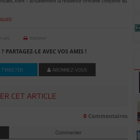
aks, Kent – actuellement la résidence officielle conjointe du
g.org
n ami
Imprimer
 ? PARTAGEZ-LE AVEC VOS AMIS !
TWEETER
ABONNEZ-VOUS
R CET ARTICLE
0
Commentaires
Commenter