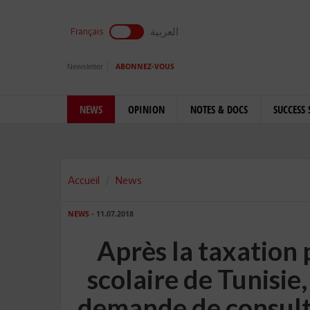
العربية
Français
Newsletter
ABONNEZ-VOUS
NEWS
OPINION
NOTES & DOCS
SUCCESS 
Accueil
News
NEWS
- 11.07.2018
Après la taxation 
scolaire de Tunisie
demande de consult