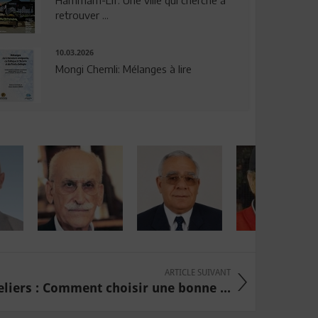
Hammam-Lif: Une ville qui cherche à
retrouver ...
10.03.2026
Mongi Chemli: Mélanges à lire
ARTICLE SUIVANT
iers : Comment choisir une bonne ...