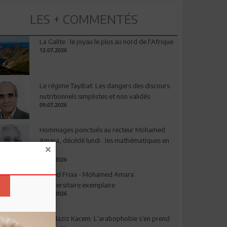
LES + COMMENTÉS
La Galite : le joyau le plus au nord de l'Afrique
12.07.2026
Le régime Tayibat: Les dangers des discours
nutritionnels simplistes et non validés
09.07.2026
Hommages ponctués au recteur Mohamed
Amara, décédé lundi : les mathématiques en
deuil
03.08.2026
Ahmed Friaa - Mohamed Amara:
l’Universitaire exemplaire
04.08.2026
Abdelaziz Kacem: L’arabophobie s’en prend