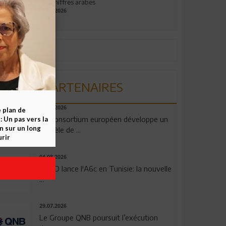
aux chiffres arabes
09.07.2026
PARTENAIRES
06.08.2026
e plan de
Un consortium européen développe un
 Un pas vers la
n sur un long
modèle de ...
rir
04.08.2026
OPPO lance l'A6c en Tunisie: la nouvelle
...
29.07.2026
Le Groupe QNB poursuit l’exécution