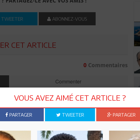
 ? PARTAGEZ-LE AVEC VOS AMIS !
TWEETER
ABONNEZ-VOUS
R CET ARTICLE
0
Commentaires
Commenter
VOUS AVEZ AIMÉ CET ARTICLE ?
PARTAGER
TWEETER
PARTAGER