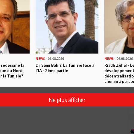
Envoyer
NEWS
- 06.08.2026
NEWS
- 06.08.2026
 redessine la
Dr Sami Bahri: La Tunisie face à
Riadh Zghal - L
ique du Nord:
l'IA - 2ème partie
développement:
 la Tunisie?
décentralisatio
chemin à parcou
Ne plus afficher