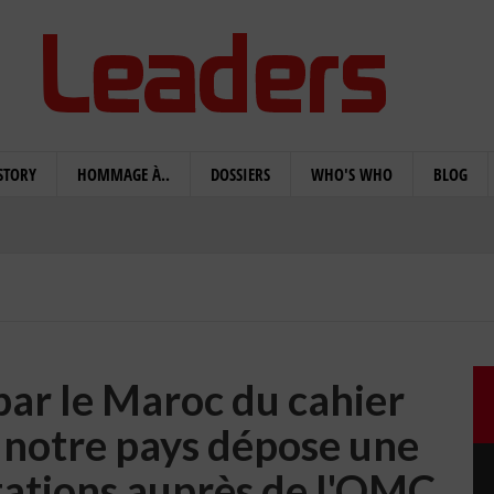
STORY
HOMMAGE À..
DOSSIERS
WHO'S WHO
BLOG
par le Maroc du cahier
, notre pays dépose une
ations auprès de l'OMC