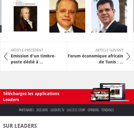
ARTICLE PRÉCÉDENT
ARTICLE SUIVANT
Emission d'un timbre-
Forum économique africain
poste dédié à ...
de Tunis : ...
Téléchargez les applications
Leaders
PARTENAIRES
DOSSIERS
LEADERS TV
SUCCESS STORY
OPINIONS
TENDANCE
SUR LEADERS