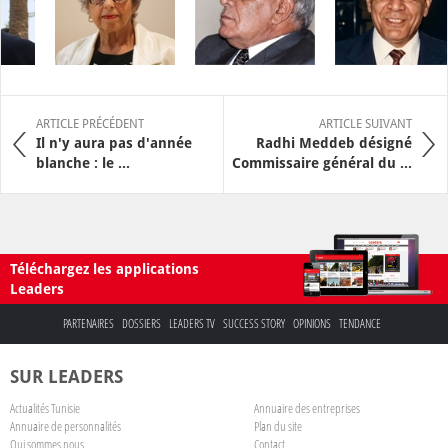
ARTICLE PRÉCÉDENT
ARTICLE SUIVANT
Il n'y aura pas d'année
Radhi Meddeb désigné
blanche : le ...
Commissaire général du ...
Téléchargez les applications
Leaders
PARTENAIRES
DOSSIERS
LEADERS TV
SUCCESS STORY
OPINIONS
TENDANCE
SUR LEADERS
Actualités Tunisie
Annuaire des entreprises
Annuaire de personnalités
Plan du site
Qui sommes nous
Contact