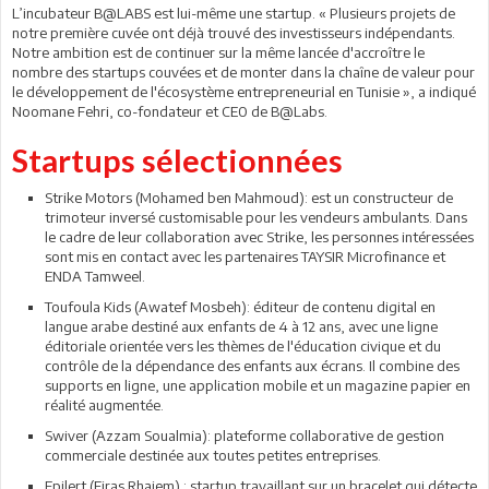
L’incubateur B@LABS est lui-même une startup. « Plusieurs projets de
notre première cuvée ont déjà trouvé des investisseurs indépendants.
Notre ambition est de continuer sur la même lancée d'accroître le
nombre des startups couvées et de monter dans la chaîne de valeur pour
le développement de l'écosystème entrepreneurial en Tunisie », a indiqué
Noomane Fehri, co-fondateur et CE0 de B@Labs.
Startups sélectionnées
Strike Motors (Mohamed ben Mahmoud): est un constructeur de
trimoteur inversé customisable pour les vendeurs ambulants. Dans
le cadre de leur collaboration avec Strike, les personnes intéressées
sont mis en contact avec les partenaires TAYSIR Microfinance et
ENDA Tamweel.
Toufoula Kids (Awatef Mosbeh): éditeur de contenu digital en
langue arabe destiné aux enfants de 4 à 12 ans, avec une ligne
éditoriale orientée vers les thèmes de l'éducation civique et du
contrôle de la dépendance des enfants aux écrans. Il combine des
supports en ligne, une application mobile et un magazine papier en
réalité augmentée.
Swiver (Azzam Soualmia): plateforme collaborative de gestion
commerciale destinée aux toutes petites entreprises.
Epilert (Firas Rhaiem) : startup travaillant sur un bracelet qui détecte