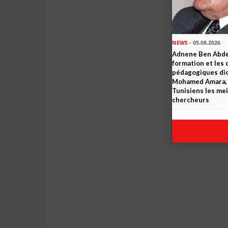
NEWS
- 05.08.2026
Adnene Ben Abde
formation et les 
pédagogiques dic
Mohamed Amara, o
Tunisiens les mei
chercheurs