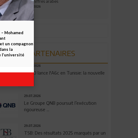
aux chiffres arabes
09.07.2026
b – Mohamed
ant
 et un compagnon
dans la
PARTENAIRES
 l’université
04.08.2026
OPPO lance l'A6c en Tunisie: la nouvelle
...
29.07.2026
Le Groupe QNB poursuit l’exécution
rigoureuse ...
29.07.2026
TSB: Des résultats 2025 marqués par un