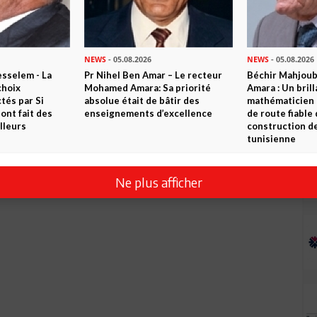
NEWS
- 05.08.2026
NEWS
- 05.08.2026
sselem - La
Pr Nihel Ben Amar – Le recteur
Béchir Mahjou
choix
Mohamed Amara: Sa priorité
Amara : Un brill
tés par Si
absolue était de bâtir des
mathématicien
nt fait des
enseignements d’excellence
de route fiable 
lleurs
construction de
tunisienne
Ne plus afficher