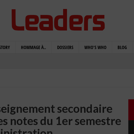
STORY
HOMMAGE À..
DOSSIERS
WHO'S WHO
BLOG
nseignement secondaire
es notes du 1er semestre
inistration