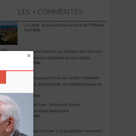
LES + COMMENTÉS
La Galite : le joyau le plus au nord de l'Afrique
12.07.2026
Le régime Tayibat: Les dangers des discours
nutritionnels simplistes et non validés
09.07.2026
Hommages ponctués au recteur Mohamed
Amara, décédé lundi : les mathématiques en
deuil
03.08.2026
Ahmed Friaa - Mohamed Amara:
l’Universitaire exemplaire
04.08.2026
Abdelaziz Kacem: L’arabophobie s’en prend