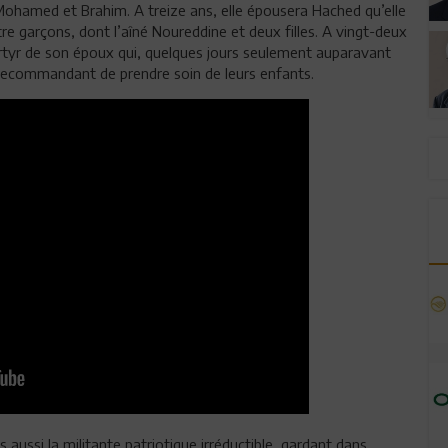
Mohamed et Brahim. A treize ans, elle épousera Hached qu’elle
e garçons, dont l’aîné Noureddine et deux filles. A vingt-deux
artyr de son époux qui, quelques jours seulement auparavant
ui recommandant de prendre soin de leurs enfants.
 aussi la militante patriotique irréductible, gardant dans