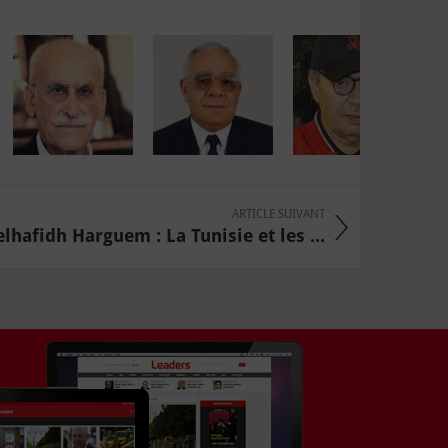
ARTICLE SUIVANT
lhafidh Harguem : La Tunisie et les ...