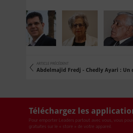
ARTICLE PRÉCÉDENT
Abdelmajid Fredj - Chedly Ayari : Un d
Téléchargez les applicati
Pour emporter Leaders partout avec vous, vous pouv
gratuites sur le « store » de votre appareil.