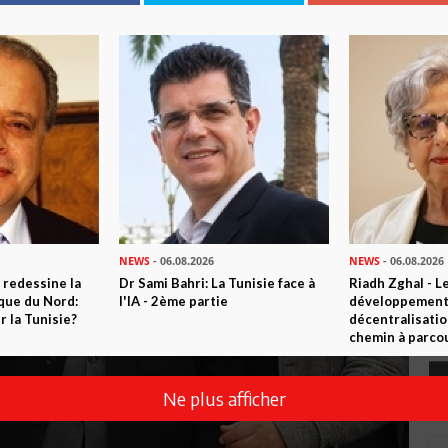
NEWS
- 06.08.2026
NEWS
- 06.08.2026
 redessine la
Dr Sami Bahri: La Tunisie face à
Riadh Zghal - L
ique du Nord:
l'IA - 2ème partie
développement:
 la Tunisie?
décentralisatio
chemin à parcou
Ne plus afficher