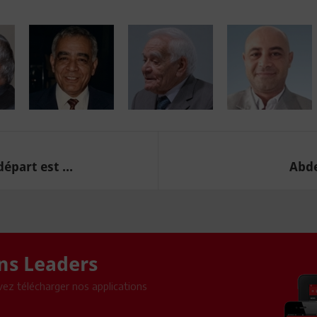
épart est ...
Abde
ons Leaders
ez télécharger nos applications